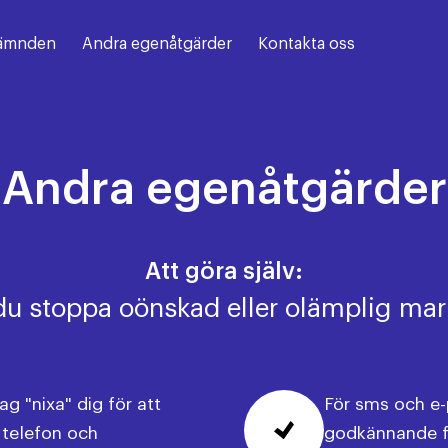
ämnden
Andra egenåtgärder
Kontakta oss
Andra egenåtgärder
Att göra själv:
du stoppa oönskad eller olämplig ma
 "nixa" dig för att
För sms och e-
 telefon och
godkännande fr