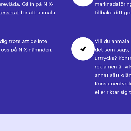
brevlåda. Gå in på NIX-
marknadsföring
resserat
för att anmäla
tillbaka ditt 
ig trots att de inte
Vill du anmäla
l oss på NIX-nämnden.
det som sägs, s
uttrycks? Kon
reklamen är vil
annat sätt oläm
Konsumentver
eller riktar sig t