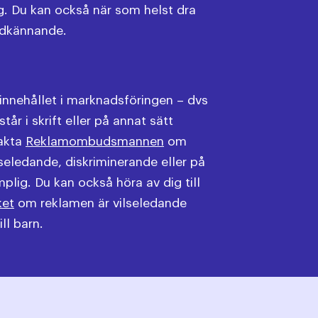
. Du kan också när som helst dra
godkännande.
 innehållet i marknadsföringen – dvs
tår i skrift eller på annat sätt
takta
Reklamombudsmannen
om
seledande, diskriminerande eller på
plig. Du kan också höra av dig till
ket
om reklamen är vilseledande
ill barn.