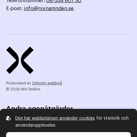
Telefonnummer:
08-534 807 30
E-post:
info@nixnamnden.se
Producerad av
Sphinxly webbyrå
© 2026 NIX-Telefon
Andra egenåtgärder
Den här webbplatsen använder cookies
för statistik och
NIX Telefon
användarupplevelse.
NIX addresserat