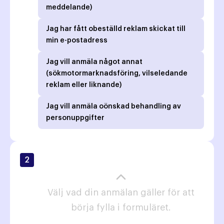
meddelande)
Jag har fått obeställd reklam skickat till
min e-postadress
Jag vill anmäla något annat
(sökmotormarknadsföring, vilseledande
reklam eller liknande)
Jag vill anmäla oönskad behandling av
personuppgifter
2
Välj vad din anmälan gäller för att
börja fylla i formuläret.
Steg