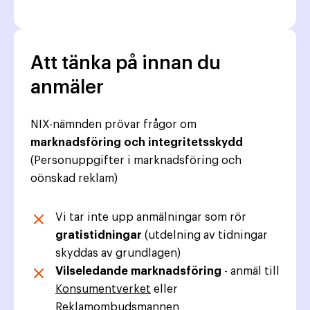
2:
Fyll
i
Att tänka på innan du
ditt
anmäler
formulär
NIX-nämnden prövar frågor om
marknadsföring och integritetsskydd
(Personuppgifter i marknadsföring och
oönskad reklam)
Vi tar inte upp anmälningar som rör
gratistidningar
(utdelning av tidningar
skyddas av grundlagen)
Vilseledande marknadsföring
- anmäl till
Konsumentverket
eller
Reklamombudsmannen