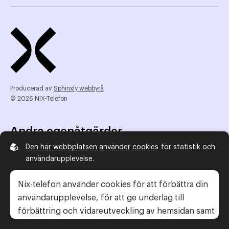
Producerad av
Sphinxly webbyrå
© 2026 NIX-Telefon
Andra egenåtgärder
Den här webbplatsen använder cookies
för statistik och
NIX Telefon
användarupplevelse.
NIX addresserat
Reklamombudsmannen
Nix-telefon använder cookies för att förbättra din
Konsumentverket
användarupplevelse, för att ge underlag till
förbättring och vidareutveckling av hemsidan samt
för att kunna rikta mer relevanta erbjudanden till