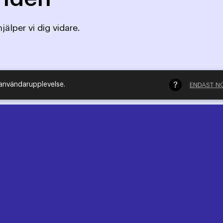
jälper vi dig vidare.
 användarupplevelse.
ENDAST N
Adress
Vår postadress:
C/O SWEDMA IOFFICE
Kungsgatan 60, 111 22 Stockholm