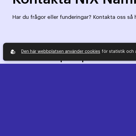
Har du frågor eller funderingar? Kontakta oss så h
Den här webbplatsen använder cookies
för statistik och
Kundservice privatperson
Kontakta oss så hjälper vi dig och/eller guidar
dig rätt.
Telefonnummer:
08-534 807 30
E-post:
info@nixnamnden.se