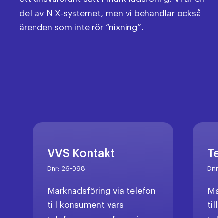
del av NIX-systemet, men vi behandlar också
ärenden som inte rör ”nixning”.
VVS Kontakt
T
Dnr:
26-098
Dn
Marknadsföring via telefon
Ma
till konsument vars
ti