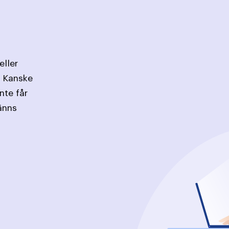
eller
. Kanske
inte får
änns