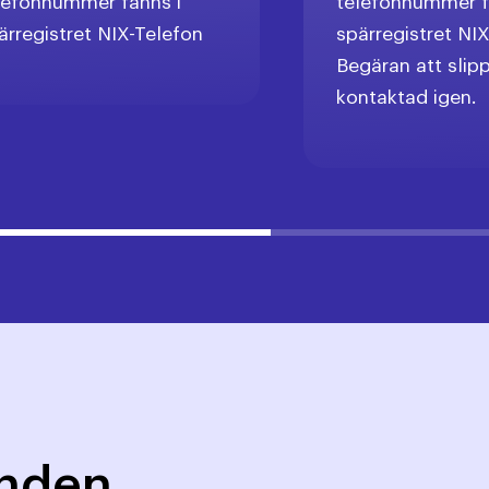
lefonnummer fanns i
telefonnummer f
ärregistret NIX-Telefon
spärregistret NIX
Begäran att slipp
kontaktad igen.
mnden