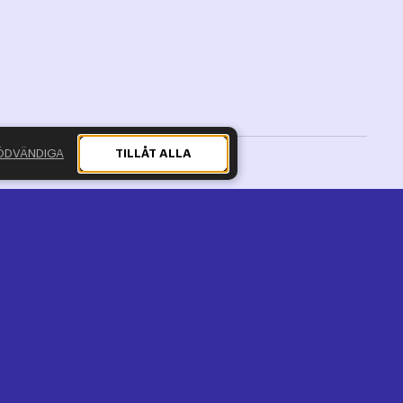
ÖDVÄNDIGA
TILLÅT ALLA
Presskontakt
Mattias Grundström,
Sekreterare på NIX-nämnden
Telefonnummer:
08-534 807 30
E-post:
info@nixnamnden.se