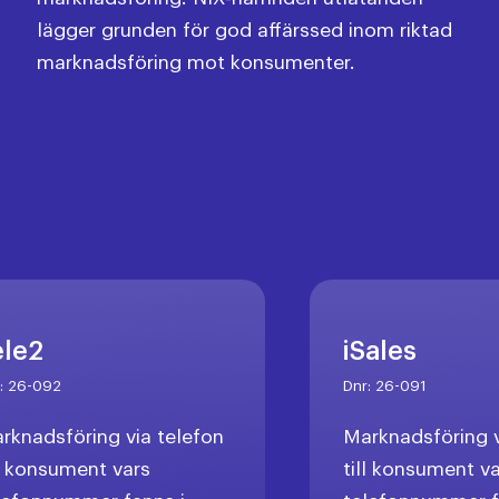
lägger grunden för god affärssed inom riktad
marknadsföring mot konsumenter.
ele2
iSales
r:
26-092
Dnr:
26-091
rknadsföring via telefon
Marknadsföring v
ll konsument vars
till konsument v