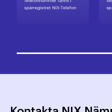
telefonnummer fanns i
te
spärregistret NIX-Telefon
sp
Kontakta NIX Nä