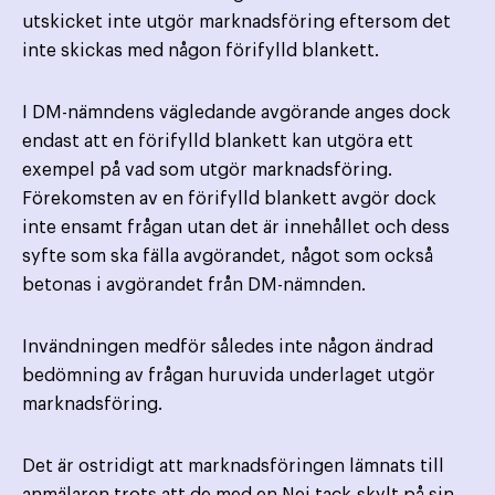
utskicket inte utgör marknadsföring eftersom det
inte skickas med någon förifylld blankett.
I DM-nämndens vägledande avgörande anges dock
endast att en förifylld blankett kan utgöra ett
exempel på vad som utgör marknadsföring.
Förekomsten av en förifylld blankett avgör dock
inte ensamt frågan utan det är innehållet och dess
syfte som ska fälla avgörandet, något som också
betonas i avgörandet från DM-nämnden.
Invändningen medför således inte någon ändrad
bedömning av frågan huruvida underlaget utgör
marknadsföring.
Det är ostridigt att marknadsföringen lämnats till
anmälaren trots att de med en Nej tack-skylt på sin