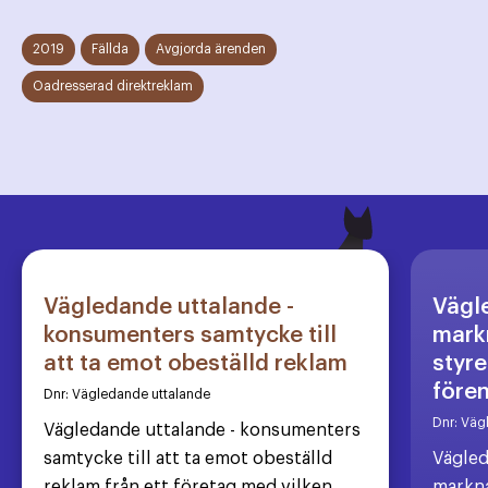
2019
Fällda
Avgjorda ärenden
Oadresserad direktreklam
Vägledande uttalande -
Vägl
konsumenters samtycke till
markn
att ta emot obeställd reklam
styre
före
Dnr:
Vägledande uttalande
Dnr:
Väg
Vägledande uttalande - konsumenters
samtycke till att ta emot obeställd
Vägled
reklam från ett företag med vilken
markna