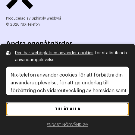
Producerad av
Sphinxly webbyrå
© 2026 NIX-Telefon
Andra egenåtgärder
Den här webbplatsen använder cookies
för statistik och
NIX Telefon
användarupplevelse.
NIX addresserat
Reklamombudsmannen
Nix-telefon använder cookies för att förbättra din
Konsumentverket
användarupplevelse, för att ge underlag till
förbättring och vidareutveckling av hemsidan samt
för att kunna rikta mer relevanta erbjudanden till
Legal information
dig.
TILLÅT ALLA
Gör anmälan
Läs gärna vår
personuppgiftspolicy
. Om du
Personuppgiftspolicy
ENDAST NÖDVÄNDIGA
samtycker till vår användning, välj
Tillåt alla
. Om du