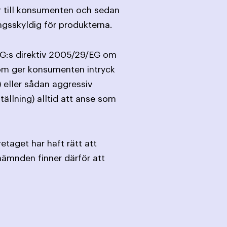
er till konsumenten och sedan
ingsskyldig för produkterna.
 EG:s direktiv 2005/29/EG om
 som ger konsumenten intryck
) eller sådan aggressiv
llning) alltid att anse som
taget har haft rätt att
nämnden finner därför att