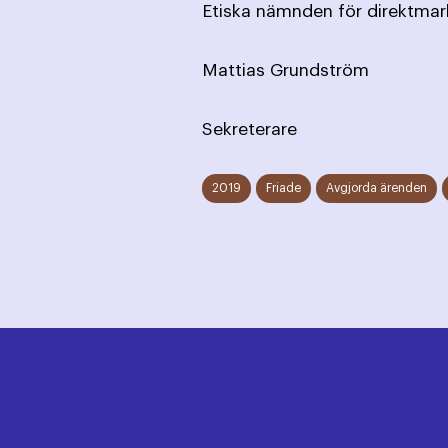
Etiska nämnden för direktmar
Mattias Grundström
Sekreterare
2019
Friade
Avgjorda ärenden