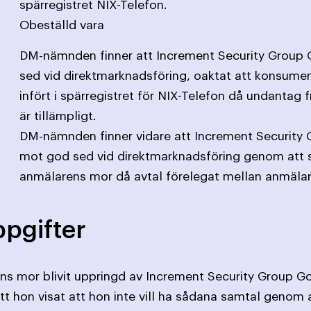
spärregistret NIX-Telefon.
Obeställd vara
DM-nämnden finner att Increment Security Group G
sed vid direktmarknadsföring, oaktat att konsum
infört i spärregistret för NIX-Telefon då undantag 
är tillämpligt.
DM-nämnden finner vidare att Increment Security G
mot god sed vid direktmarknadsföring genom att sk
anmälarens mor då avtal förelegat mellan anmäla
pgifter
ns mor blivit uppringd av Increment Security Group Go
tt hon visat att hon inte vill ha sådana samtal genom a