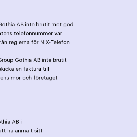
othia AB inte brutit mot god
entens telefonnummer var
från reglerna för NIX-Telefon
roup Gothia AB inte brutit
icka en faktura till
rens mor och företaget
thia AB i
tt ha anmält sitt