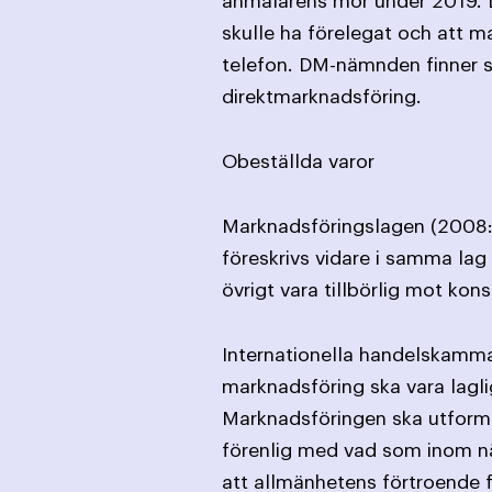
anmälarens mor under 2019. D
skulle ha förelegat och att ma
telefon. DM-nämnden finner s
direktmarknadsföring.
Obeställda varor
Marknadsföringslagen (2008:4
föreskrivs vidare i samma l
övrigt vara tillbörlig mot ko
Internationella handelskamma
marknadsföring ska vara lagli
Marknadsföringen ska utforma
förenlig med vad som inom nä
att allmänhetens förtroende fö