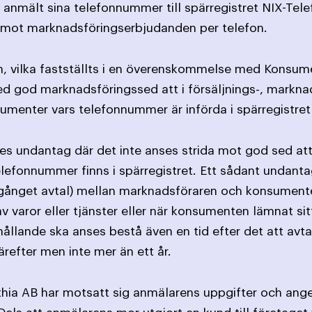
anmält sina telefonnummer till spärregistret NIX-Tele
a emot marknadsföringserbjudanden per telefon.
on, vilka fastställts i en överenskommelse med Konsum
ed god marknadsföringssed att i försäljnings-, marknad
nsumenter vars telefonnummer är införda i spärregistret
ges undantag där det inte anses strida mot god sed at
efonnummer finns i spärregistret. Ett sådant undantag 
ngånget avtal) mellan marknadsföraren och konsument
aror eller tjänster eller när konsumenten lämnat sitt
hållande ska anses bestå även en tid efter det att avtal
efter men inte mer än ett år.
hia AB har motsatt sig anmälarens uppgifter och anget