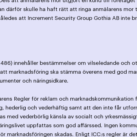
els att anmälarens mor utgjort en kund till företaget
n därför skulle ha haft rätt att ringa anmälarens mor t
åledes att Increment Security Group Gothia AB inte br
86) innehåller bestämmelser om vilseledande och otil
ag att marknadsföring ska stämma överens med god ma
nsumenter och näringsidkare.
rens Regler för reklam och marknadskommunikation fö
g, hederlig och vederhäftig samt att den inte får utfo
s med vederbörlig känsla av socialt och yrkesmässigt
ringslivet uppfattas som god affärssed. Ingen kommu
r marknadsföringen skadas. Enligt ICC:s regler är det i