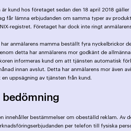
 kund hos företaget sedan den 18 april 2018 gäller 
tag får lämna erbjudanden om samma typer av produkt 
i NIX-registret. Företaget har dock inte ringt anmäla
 har anmälarens mamma beställt fyra nyckelbrickor de
Genom detta har anmälarens mor godkänt de allmänna v
lkoren informeras kund om att tjänsten automatisk förlä
månad innan avslut. Detta har anmälarens mor även avi
t en uppsägning av tjänsten från kund.
 bedömning
n innehåller bestämmelser om obeställd reklam. Av de
marknadsföringserbjudanden per telefon till fysiska per