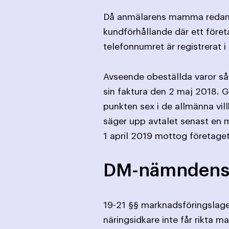
Då anmälarens mamma redan är
kundförhållande där ett före
telefonnumret är registrerat 
Avseende obeställda varor så
sin faktura den 2 maj 2018. 
punkten sex i de allmänna vil
säger upp avtalet senast en 
1 april 2019 mottog företage
DM-nämndens
19-21 §§ marknadsföringslage
näringsidkare inte får rikta 