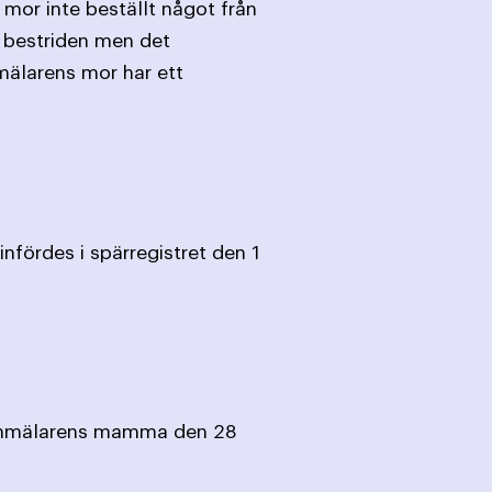
mor inte beställt något från
r bestriden men det
mälarens mor har ett
fördes i spärregistret den 1
l anmälarens mamma den 28