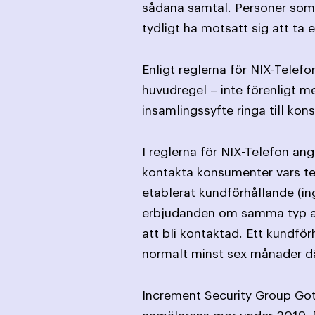
sådana samtal. Personer som 
tydligt ha motsatt sig att t
Enligt reglerna för NIX-Telef
huvudregel – inte förenligt m
insamlingssyfte ringa till ko
I reglerna för NIX-Telefon an
kontakta konsumenter vars tel
etablerat kundförhållande (i
erbjudanden om samma typ av v
att bli kontaktad. Ett kundför
normalt minst sex månader där
Increment Security Group Got