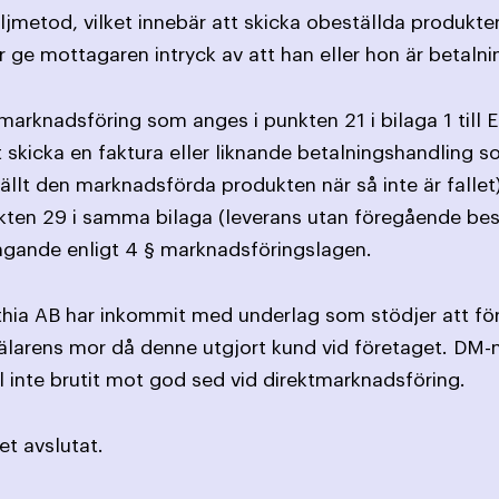
äljmetod, vilket innebär att skicka obeställda produkt
r ge mottagaren intryck av att han eller hon är betaln
marknadsföring som anges i punkten 21 i bilaga 1 till
tt skicka en faktura eller liknande betalningshandling
ällt den marknadsförda produkten när så inte är fallet
ten 29 i samma bilaga (leverans utan föregående bestä
vingande enligt 4 § marknadsföringslagen.
hia AB har inkommit med underlag som stödjer att före
nmälarens mor då denne utgjort kund vid företaget. DM-
l inte brutit mot god sed vid direktmarknadsföring.
t avslutat.