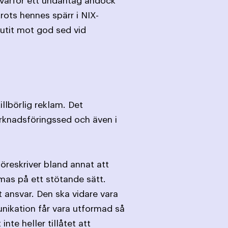
 varför ett undantag ändock
rots hennes spärr i NIX-
utit mot god sed vid
lbörlig reklam. Det
rknadsföringssed och även i
reskriver bland annat att
rmas på ett stötande sätt.
 ansvar. Den ska vidare vara
nikation får vara utformad så
nte heller tillåtet att