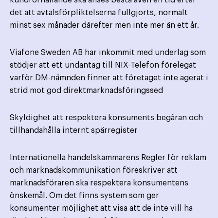
kundförhållande ska anses bestå även en tid efter
det att avtalsförpliktelserna fullgjorts, normalt
minst sex månader därefter men inte mer än ett år.
Viafone Sweden AB har inkommit med underlag som
stödjer att ett undantag till NIX-Telefon förelegat
varför DM-nämnden finner att företaget inte agerat i
strid mot god direktmarknadsföringssed
Skyldighet att respektera konsuments begäran och
tillhandahålla internt spärregister
Internationella handelskammarens Regler för reklam
och marknadskommunikation föreskriver att
marknadsföraren ska respektera konsumentens
önskemål. Om det finns system som ger
konsumenter möjlighet att visa att de inte vill ha