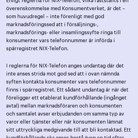
Enligt reglerna för NIX-Telefon, vilka fastställts i en
överenskommelse med Konsumentverket, är det –
som huvudregel – inte förenligt med god
marknadsföringssed att i försäljnings-,
marknadsförings- eller insamlingssyfte ringa till
konsumenter vars telefonnummer är införda i
spärregistret NIX-Telefon.
I reglerna för NIX-Telefon anges undantag där det
inte anses strida mot god sed att i ovan nämnda
syften kontakta konsumenter vars telefonnummer
finns i spärregistret. Ett sådant undantag är när det
föreligger ett etablerat kundförhållande (ingånget
avtal) mellan marknadsföraren och konsumenten
och samtalet avser erbjudanden om samma typ av
varor eller tjänster eller när konsumenten lämnat
sitt uttryckliga medgivande till att bli kontaktad. Ett