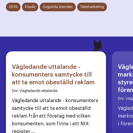
2019
Friade
Avgjorda ärenden
Telemarketing
Vägledande uttalande -
Vägl
konsumenters samtycke till
markn
att ta emot obeställd reklam
styre
före
Dnr:
Vägledande uttalande
Dnr:
Väg
Vägledande uttalande - konsumenters
samtycke till att ta emot obeställd
Vägled
reklam från ett företag med vilken
markna
konsumenten, som finns i ett NIX-
i före
register,...