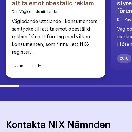
att ta emot obeställd reklam
styre
före
Dnr:
Vägledande uttalande
Dnr:
Väg
Vägledande uttalande - konsumenters
samtycke till att ta emot obeställd
Vägled
reklam från ett företag med vilken
markna
konsumenten, som finns i ett NIX-
i före
register,...
2016
2016
Friade
Kontakta NIX Nämnden