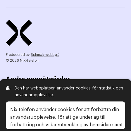
Producerad av
Sphinxly webbyrå
© 2026 NIX-Telefon
Andra egenåtgärder
Den här webbplatsen använder cookies
för statistik och
NIX Telefon
användarupplevelse.
NIX addresserat
Reklamombudsmannen
Nix-telefon använder cookies för att förbättra din
Konsumentverket
användarupplevelse, för att ge underlag till
förbättring och vidareutveckling av hemsidan samt