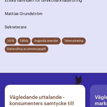
Etiska nämnden för direktmarknadsföring
Mattias Grundström
Sekreterare
2019
Fällda
Avgjorda ärenden
Telemarketing
Behandling av personuppgift
Vägledande uttalande -
Vägl
konsumenters samtycke till
markn