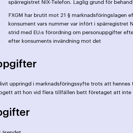
spärregistret NIX-Telefon. Laglig grund för behand
FXGM har brutit mot 21 § marknadsföringslagen e
konsument vars nummer var infört i spärregistret 
strid med EU:s förordning om personuppgifter eft
efter konsuments invändning mot det
pgifter
vit uppringd i marknadsföringssyfte trots att hennes 
gett att hon vid flera tillfällen bett företaget att int
gifter
i ärendet.