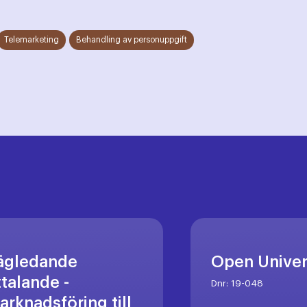
Telemarketing
Behandling av personuppgift
ägledande
Open Unive
ttalande -
Dnr:
19-048
arknadsföring till