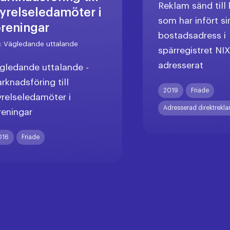
Reklam sänd til
tyrelseledamöter i
som har infört si
öreningar
bostadsadress i
r:
Vägledande uttalande
spärregistret NI
adresserat
gledande uttalande -
rknadsföring till
2019
Friade
yrelseledamöter i
Adresserad direktrekl
reningar
016
Friade