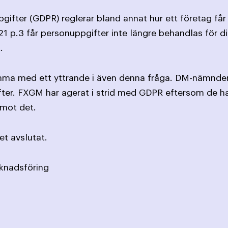
ifter (GDPR) reglerar bland annat hur ett företag får
l 21 p.3 får personuppgifter inte längre behandlas för
.
omma med ett yttrande i även denna fråga. DM-nämnd
ter. FXGM har agerat i strid med GDPR eftersom de h
 mot det.
t avslutat.
knadsföring