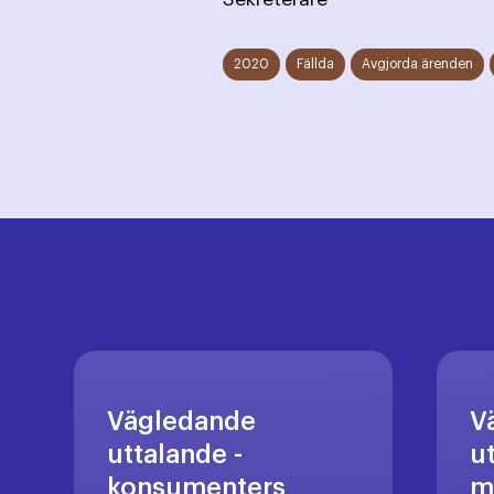
2020
Fällda
Avgjorda ärenden
Vägledande
V
uttalande -
u
konsumenters
m