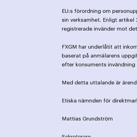
EU:s förordning om personuppg
sin verksamhet. Enligt artike
registrerade invänder mot det
FXGM har underlåtit att ink
baserat på anmälarens uppgif
efter konsuments invändning
Med detta uttalande är ärende
Etiska nämnden för direktmar
Mattias Grundström
Sekreterare