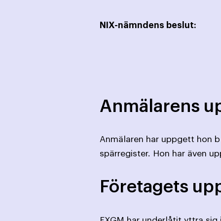
NIX-nämndens beslut:
Anmälarens up
Anmälaren har uppgett hon bli
spärregister. Hon har även upp
Företagets upp
FXGM har underlåtit yttra sig 