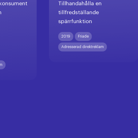
l konsument
Tillhandahålla en
n
tillfredställande
spärrfunktion
X
2019
Friade
Adresserad direktreklam
am