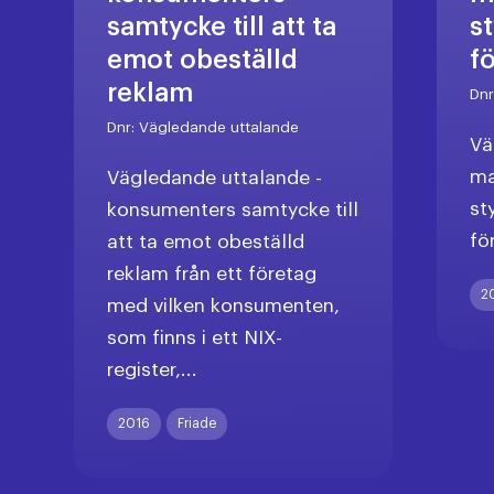
samtycke till att ta
s
emot obeställd
f
reklam
Dn
Dnr:
Vägledande uttalande
Vä
ma
Vägledande uttalande -
st
konsumenters samtycke till
fö
att ta emot obeställd
reklam från ett företag
2
med vilken konsumenten,
som finns i ett NIX-
register,...
2016
Friade