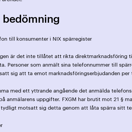
 bedömning
fon till konsumenter i NIX spärregister
en är det inte tillåtet att rikta direktmarknadsföring 
ta. Personer som anmält sina telefonnummer till spärr
satt sig att ta emot marknads­föringserbjudanden per 
omma med ett yttrande angående det anmälda telefo
å anmälarens uppgifter. FXGM har brutit mot 21 § ma
ydligt motsatt sig detta genom att låta spärra sitt t
er