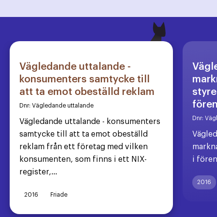
Vägledande uttalande -
Vägl
konsumenters samtycke till
markn
att ta emot obeställd reklam
styre
före
Dnr:
Vägledande uttalande
Dnr:
Väg
Vägledande uttalande - konsumenters
samtycke till att ta emot obeställd
Vägled
reklam från ett företag med vilken
markna
konsumenten, som finns i ett NIX-
i före
register,...
2016
2016
Friade