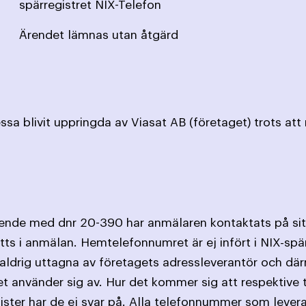
spärregistret NIX-Telefon
Ärendet lämnas utan åtgärd
sa blivit uppringda av Viasat AB (företaget) trots at
ärende med dnr 20-390 har anmälaren kontaktats på s
s i anmälan. Hemtelefonnumret är ej infört i NIX-spär
aldrig uttagna av företagets adressleverantör och där
t använder sig av. Hur det kommer sig att respektive 
gister har de ej svar på. Alla telefonnummer som levera