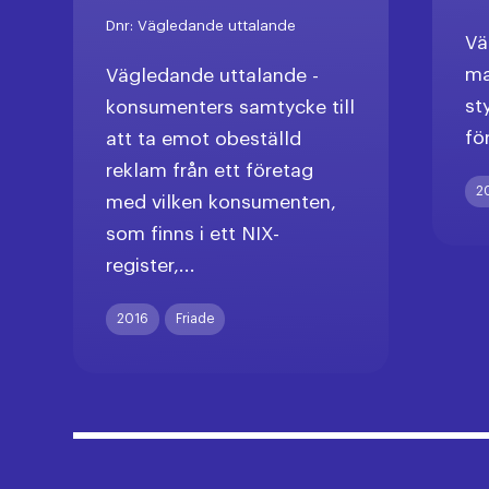
Dnr:
Vägledande uttalande
Vä
ma
Vägledande uttalande -
st
konsumenters samtycke till
fö
att ta emot obeställd
reklam från ett företag
2
med vilken konsumenten,
som finns i ett NIX-
register,...
2016
Friade