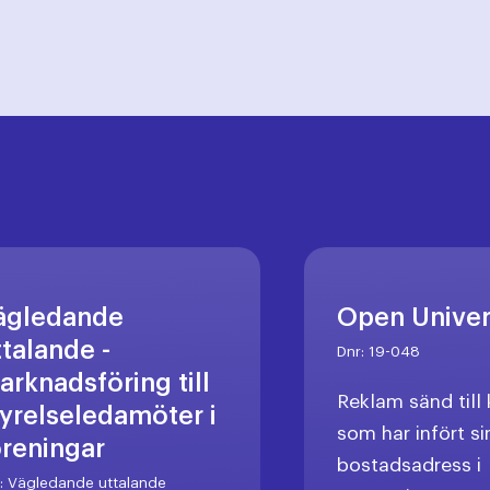
ägledande
Open Unive
ttalande -
Dnr:
19-048
arknadsföring till
Reklam sänd til
tyrelseledamöter i
som har infört si
öreningar
bostadsadress i
r:
Vägledande uttalande