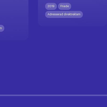
X
2019
Friade
Adresserad direktreklam
am