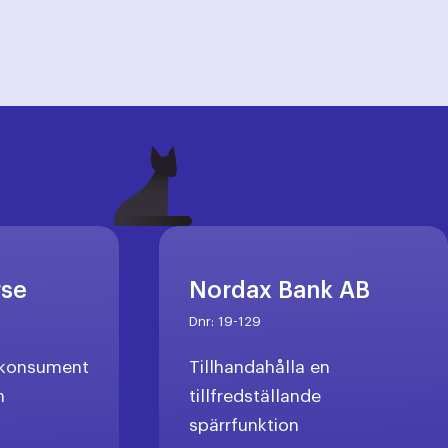
rse
Nordax Bank AB
Dnr:
19-129
l konsument
Tillhandahålla en
n
tillfredställande
spärrfunktion