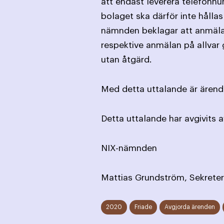
att endast leverera telefonn
bolaget ska därför inte hållas
nämnden beklagar att anmälarn
respektive anmälan på allva
utan åtgärd.
Med detta uttalande är ärende
Detta uttalande har avgivits 
NIX-nämnden
Mattias Grundström, Sekreter
2020
Friade
Avgjorda ärenden