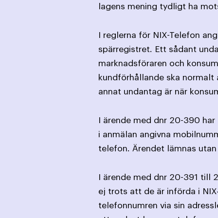
lagens mening tydligt ha mot
I reglerna för NIX-Telefon an
spärregistret. Ett sådant und
marknads­föraren och konsume
kund­förhållande ska normalt a
annat undantag är när konsume
I ärende med dnr 20-390 har 
i anmälan angivna mobilnummer
telefon. Ärendet lämnas utan
I ärende med dnr 20-391 till 
ej trots att de är införda i N
telefonnumren via sin adressl