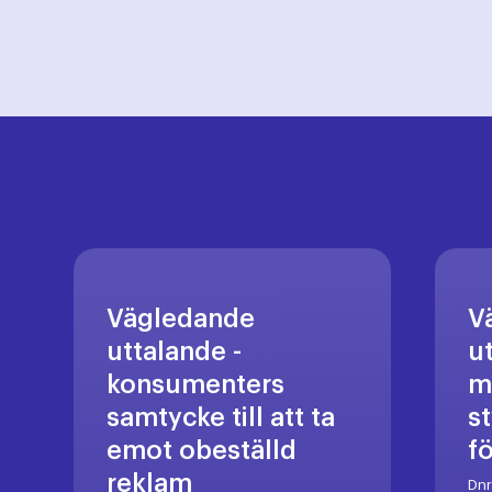
Vägledande
V
uttalande -
u
konsumenters
m
samtycke till att ta
s
emot obeställd
f
reklam
Dn