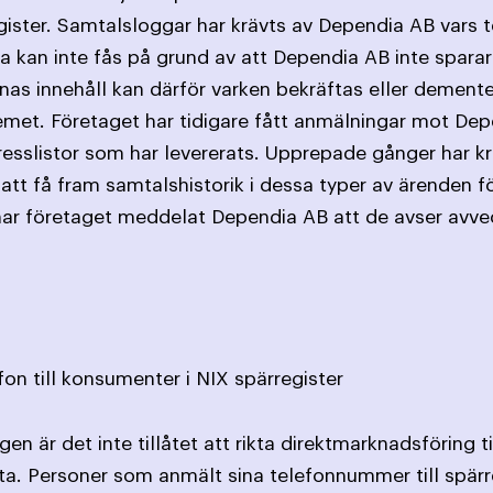
gister. Samtalsloggar har krävts av Dependia AB vars 
 kan inte fås på grund av att Dependia AB inte sparar
rnas innehåll kan därför varken bekräftas eller demen
stemet. Företaget har tidigare fått anmälningar mot D
resslistor som har levererats. Upprepade gånger har kr
att få fram samtalshistorik i dessa typer av ärenden f
 har företaget meddelat Dependia AB att de avser avv
fon till konsumenter i NIX spärregister
en är det inte tillåtet att rikta direktmarknadsföring 
ta. Personer som anmält sina telefonnummer till spärr