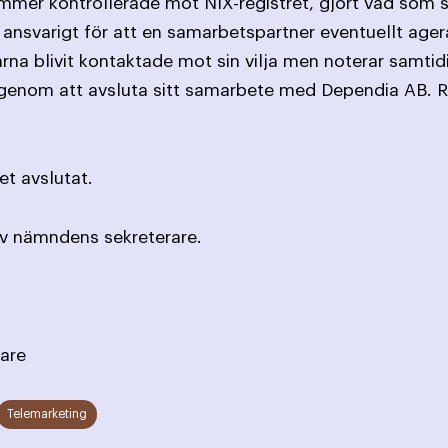
ummer kontrollerade mot NIX-registret, gjort vad som 
 ansvarigt för att en samarbetspartner eventuellt ager
a blivit kontaktade mot sin vilja men noterar samtidi
r genom att avsluta sitt samarbete med Dependia AB.
t avslutat.
av nämndens sekreterare.
are
Telemarketing