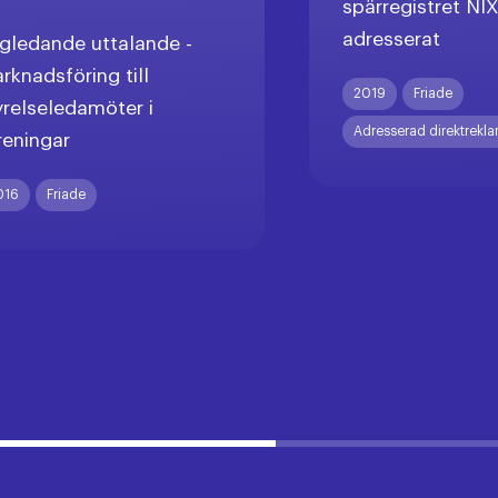
spärregistret NI
adresserat
gledande uttalande -
rknadsföring till
2019
Friade
yrelseledamöter i
Adresserad direktrekl
reningar
016
Friade