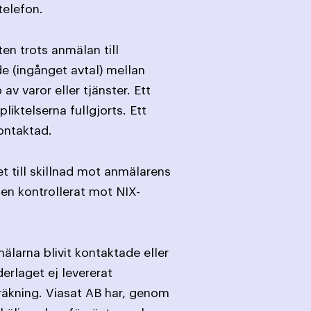
telefon.
en trots anmälan till
de (ingånget avtal) mellan
 varor eller tjänster. Ett
liktelserna fullgjorts. Ett
ontaktad.
 till skillnad mot anmälarens
den kontrollerat mot NIX-
älarna blivit kontaktade eller
derlaget ej levererat
 räkning. Viasat AB har, genom