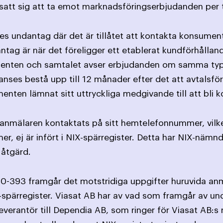
satt sig att ta emot marknads­föringserbjudanden per 
ges undantag där det är tillåtet att kontakta konsument
antag är när det föreligger ett etablerat kundförhållan
nten och samtalet avser erbjudanden om samma typ av
nses bestå upp till 12 månader efter det att avtalsförp
nten lämnat sitt uttryckliga medgivande till att bli k
anmälaren kontaktats på sitt hemtelefonnummer, vilket
, ej är infört i NIX-spärregister. Detta har NIX-nämn
 åtgärd.
20-393 framgår det motstridiga uppgifter huruvida anm
IX-spärregister. Viasat AB har av vad som framgår av un
everantör till Dependia AB, som ringer för Viasat AB:s