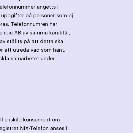
telefonnummer angetts i
 uppgifter på personer som ej
teras. Telefonnumren har
ependia AB av samma karaktär,
av ställts på att detta ska
ör att utreda vad som hänt.
eckla samarbetet under
till enskild konsument om
egistret NIX-Telefon anses i