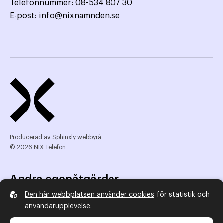
Telefonnummer:
08-534 807 30
E-post:
info@nixnamnden.se
Producerad av
Sphinxly webbyrå
© 2026 NIX-Telefon
Andra egenåtgärder
Den här webbplatsen använder cookies
för statistik och
NIX Telefon
användarupplevelse.
NIX addresserat