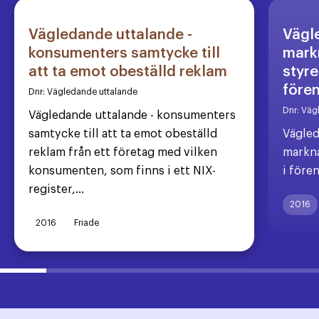
Vägledande uttalande -
Vägl
konsumenters samtycke till
markn
att ta emot obeställd reklam
styre
före
Dnr:
Vägledande uttalande
Dnr:
Väg
Vägledande uttalande - konsumenters
samtycke till att ta emot obeställd
Vägled
reklam från ett företag med vilken
markna
konsumenten, som finns i ett NIX-
i före
register,...
2016
2016
Friade