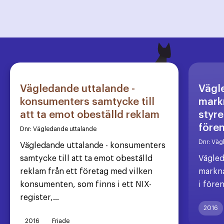
Vägledande uttalande -
Vägl
konsumenters samtycke till
markn
att ta emot obeställd reklam
styre
före
Dnr:
Vägledande uttalande
Dnr:
Väg
Vägledande uttalande - konsumenters
samtycke till att ta emot obeställd
Vägled
reklam från ett företag med vilken
markna
konsumenten, som finns i ett NIX-
i före
register,...
2016
2016
Friade