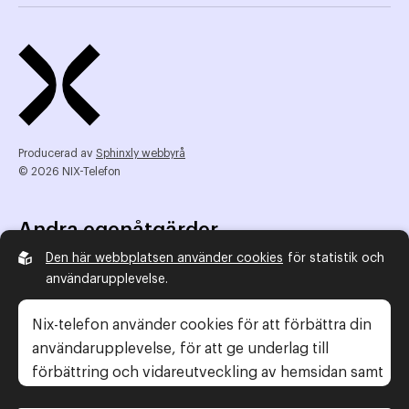
Producerad av
Sphinxly webbyrå
© 2026 NIX-Telefon
Andra egenåtgärder
Den här webbplatsen använder cookies
för statistik och
NIX Telefon
användarupplevelse.
NIX addresserat
Reklamombudsmannen
Nix-telefon använder cookies för att förbättra din
Konsumentverket
användarupplevelse, för att ge underlag till
förbättring och vidareutveckling av hemsidan samt
för att kunna rikta mer relevanta erbjudanden till
Legal information