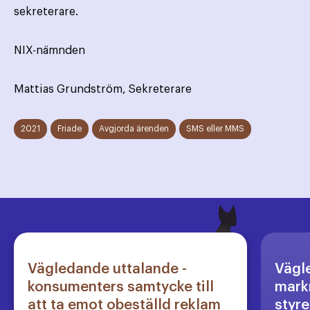
sekreterare.
NIX-nämnden
Mattias Grundström, Sekreterare
2021
Friade
Avgjorda ärenden
SMS eller MMS
Vägledande uttalande -
Vägl
konsumenters samtycke till
markn
att ta emot obeställd reklam
styre