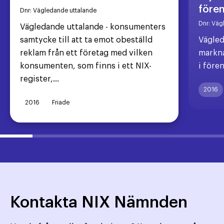
före
Dnr:
Vägledande uttalande
Dnr:
Väg
Vägledande uttalande - konsumenters
samtycke till att ta emot obeställd
Vägled
reklam från ett företag med vilken
markna
konsumenten, som finns i ett NIX-
i före
register,...
2016
2016
Friade
Kontakta NIX Nämnden