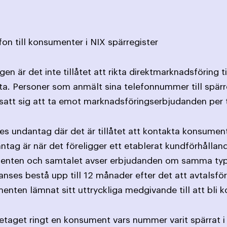
fon till konsumenter i NIX spärregister
en är det inte tillåtet att rikta direktmarknadsföring 
ta. Personer som anmält sina telefonnummer till spärr
satt sig att ta emot marknads­föringserbjudanden per 
ges undantag där det är tillåtet att kontakta konsument
antag är när det föreligger ett etablerat kundförhållan
nten och samtalet avser erbjudanden om samma typ av
nses bestå upp till 12 månader efter det att avtalsförp
nten lämnat sitt uttryckliga medgivande till att bli k
etaget ringt en konsument vars nummer varit spärrat i