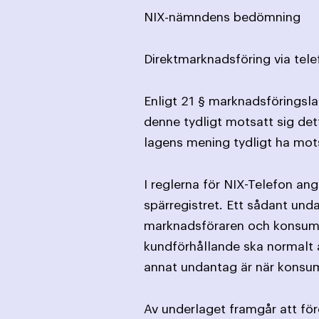
NIX-nämndens bedömning
Direktmarknadsföring via tele
Enligt 21 § marknadsföringslag
denne tydligt motsatt sig det
lagens mening tydligt ha mot
I reglerna för NIX-Telefon an
spärregistret. Ett sådant und
marknads­föraren och konsume
kund­förhållande ska normalt a
annat undantag är när konsume
Av underlaget framgår att för