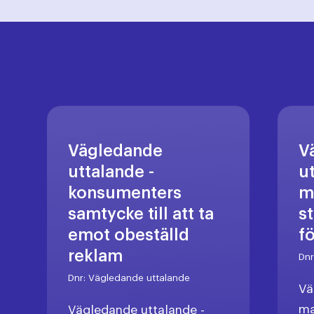
Vägledande
V
uttalande -
u
konsumenters
m
samtycke till att ta
s
emot obeställd
f
reklam
Dn
Dnr:
Vägledande uttalande
Vä
ma
Vägledande uttalande -