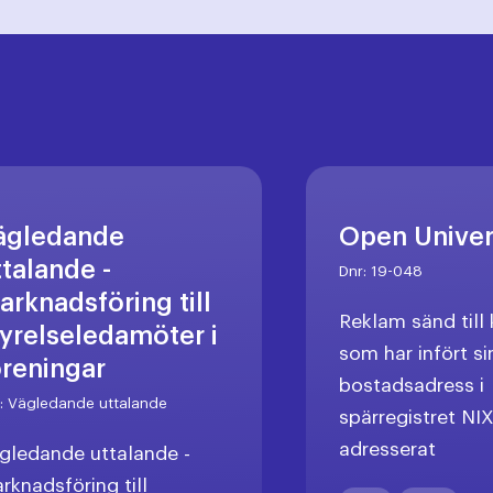
ägledande
Open Unive
ttalande -
Dnr:
19-048
arknadsföring till
Reklam sänd til
tyrelseledamöter i
som har infört si
öreningar
bostadsadress i
r:
Vägledande uttalande
spärregistret NI
adresserat
gledande uttalande -
rknadsföring till