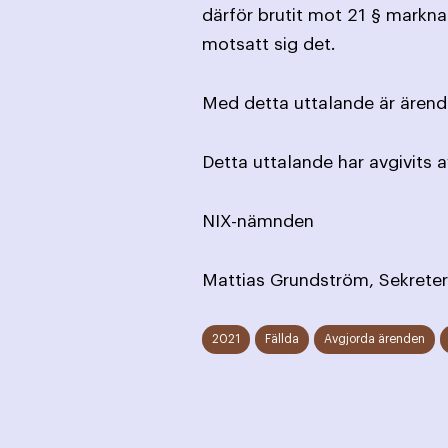
därför brutit mot 21 § markn
motsatt sig det.
Med detta uttalande är ärende
Detta uttalande har avgivits 
NIX-nämnden
Mattias Grundström, Sekreter
2021
Fällda
Avgjorda ärenden