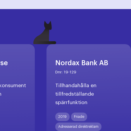
rse
Nordax Bank AB
Dnr:
19-129
l konsument
Tillhandahålla en
n
tillfredställande
spärrfunktion
X
2019
Friade
Adresserad direktreklam