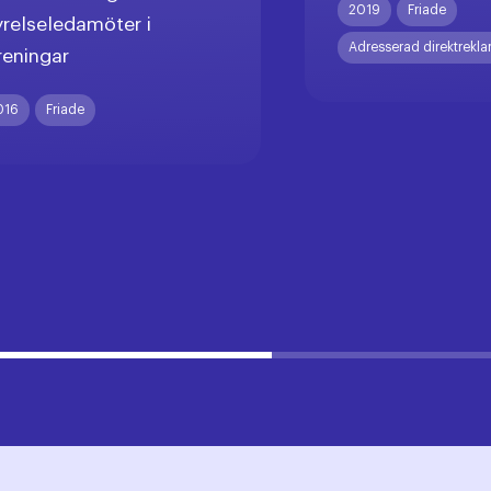
2019
Friade
yrelseledamöter i
Adresserad direktrekl
reningar
016
Friade