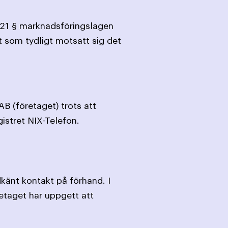
 21 § marknadsföringslagen
 som tydligt motsatt sig det
B (företaget) trots att
istret NIX-Telefon.
dkänt kontakt på förhand. I
öretaget har uppgett att