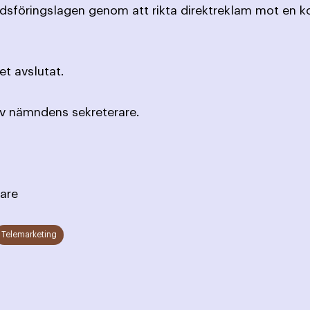
adsföringslagen genom att rikta direktreklam mot en 
t avslutat.
av nämndens sekreterare.
are
Telemarketing