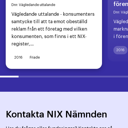
före
Dnr:
Vägledande uttalande
Dnr:
Väg
Vägledande uttalande - konsumenters
samtycke till att ta emot obeställd
Vägled
reklam från ett företag med vilken
markna
konsumenten, som finns i ett NIX-
i före
register,...
2016
2016
Friade
Kontakta NIX Nämnden