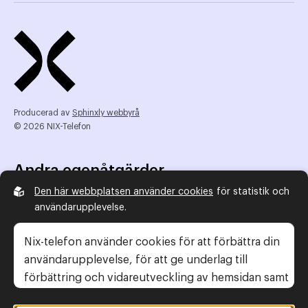
Producerad av
Sphinxly webbyrå
© 2026 NIX-Telefon
Andra egenåtgärder
Den här webbplatsen använder cookies
för statistik och
NIX Telefon
användarupplevelse.
NIX addresserat
Reklamombudsmannen
Nix-telefon använder cookies för att förbättra din
Konsumentverket
användarupplevelse, för att ge underlag till
förbättring och vidareutveckling av hemsidan samt
för att kunna rikta mer relevanta erbjudanden till
Legal information