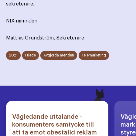
sekreterare.
NIX-nämnden
Mattias Grundström, Sekreterare
2021
Friade
Avgjorda ärenden
Telemarketing
Vägledande uttalande -
Vägl
konsumenters samtycke till
markn
att ta emot obeställd reklam
styre