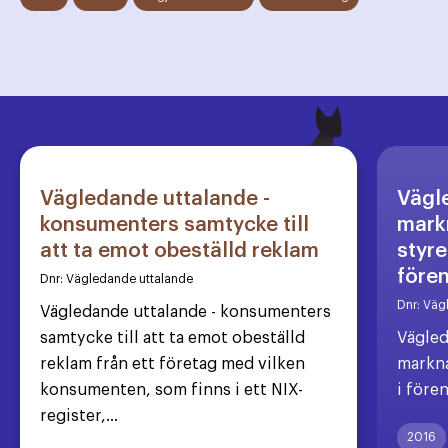
Vägledande uttalande -
Vägl
konsumenters samtycke till
markn
att ta emot obeställd reklam
styre
före
Dnr:
Vägledande uttalande
Dnr:
Väg
Vägledande uttalande - konsumenters
samtycke till att ta emot obeställd
Vägled
reklam från ett företag med vilken
markna
konsumenten, som finns i ett NIX-
i före
register,...
2016