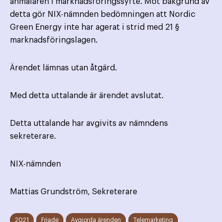
anmälaren i marknadsföringssyfte. Mot bakgrund av
detta gör NIX-nämnden bedömningen att Nordic
Green Energy inte har agerat i strid med 21 §
marknadsföringslagen.
Ärendet lämnas utan åtgärd.
Med detta uttalande är ärendet avslutat.
Detta uttalande har avgivits av nämndens
sekreterare.
NIX-nämnden
Mattias Grundström, Sekreterare
2021
Friade
Avgjorda ärenden
Telemarketing