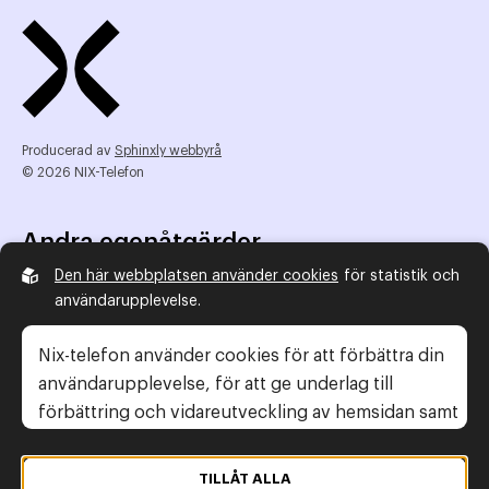
Producerad av
Sphinxly webbyrå
© 2026 NIX-Telefon
Andra egenåtgärder
Den här webbplatsen använder cookies
för statistik och
NIX Telefon
användarupplevelse.
NIX addresserat
Reklamombudsmannen
Nix-telefon använder cookies för att förbättra din
Konsumentverket
användarupplevelse, för att ge underlag till
förbättring och vidareutveckling av hemsidan samt
för att kunna rikta mer relevanta erbjudanden till
Legal information
dig.
TILLÅT ALLA