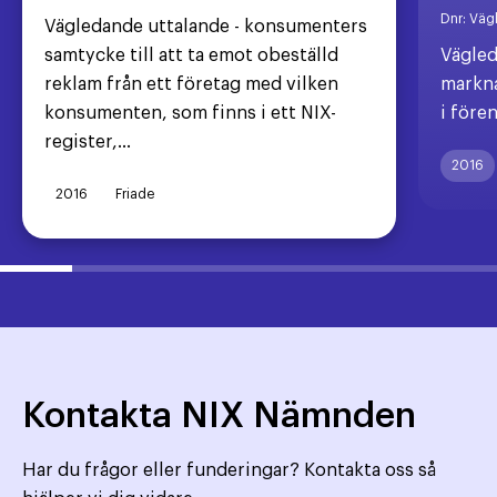
Dnr:
Väg
Vägledande uttalande - konsumenters
samtycke till att ta emot obeställd
Vägled
reklam från ett företag med vilken
markna
konsumenten, som finns i ett NIX-
i före
register,...
2016
2016
Friade
Kontakta NIX Nämnden
Har du frågor eller funderingar? Kontakta oss så