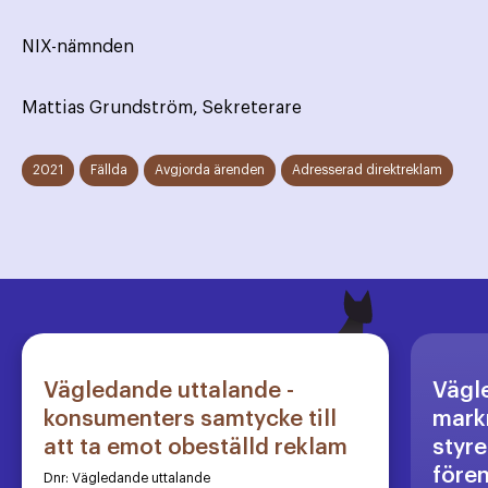
NIX-nämnden
Mattias Grundström, Sekreterare
2021
Fällda
Avgjorda ärenden
Adresserad direktreklam
Vägledande uttalande -
Vägl
konsumenters samtycke till
markn
att ta emot obeställd reklam
styre
före
Dnr:
Vägledande uttalande