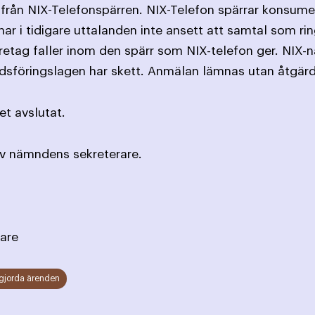
 från NIX-Telefonspärren. NIX-Telefon spärrar konsum
r i tidigare uttalanden inte ansett att samtal som rin
retag faller inom den spärr som NIX-telefon ger. NIX
dsföringslagen har skett. Anmälan lämnas utan åtgärd
t avslutat.
av nämndens sekreterare.
are
gjorda ärenden