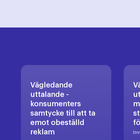
Vägledande
V
uttalande -
u
konsumenters
m
samtycke till att ta
s
emot obeställd
f
reklam
Dn