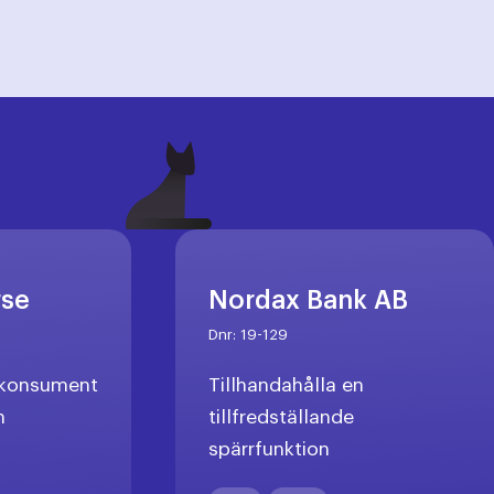
rse
Nordax Bank AB
Dnr:
19-129
l konsument
Tillhandahålla en
n
tillfredställande
spärrfunktion
X