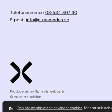
Telefonnummer:
08-534 807 30
E-post:
info@nixnamnden.se
Producerad av
Sphinxly webbyrå
© 2026 NIX-Telefon
Den här webbplatsen använder cookies
för statistik och