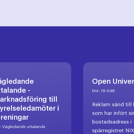
ägledande
Open Unive
ttalande -
Dnr:
19-048
arknadsföring till
Reklam sänd til
tyrelseledamöter i
som har infört si
öreningar
bostadsadress i
r:
Vägledande uttalande
spärregistret NI