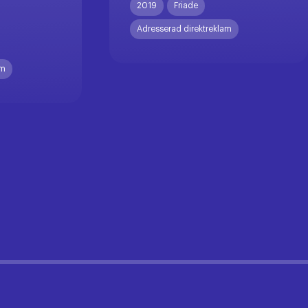
2019
Friade
Adresserad direktreklam
am