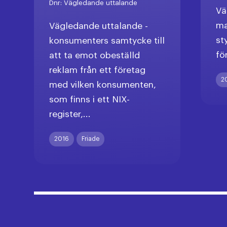
Dnr:
Vägledande uttalande
Vä
ma
Vägledande uttalande -
st
konsumenters samtycke till
fö
att ta emot obeställd
reklam från ett företag
2
med vilken konsumenten,
som finns i ett NIX-
register,...
2016
Friade