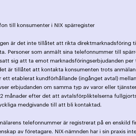
fon till konsumenter i NIX spärregister
en är det inte tillåtet att rikta direktmarknadsföring 
ta. Personer som anmält sina telefonnummer till spärr
att sig att ta emot marknads­föringserbjudanden per te
t är tillåtet att kontakta konsumenten trots anmälan t
r ett etablerat kundförhållande (ingånget avtal) mell
er erbjudanden om samma typ av varor eller tjänster.
2 månader efter det att avtalsförpliktelserna fullgjort
ckliga medgivande till att bli kontaktad.
älarens telefonnummer är registrerat på en enskild fi
enskap av företagare. NIX-nämnden har i sin praxis int