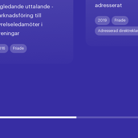
adresserat
gledande uttalande -
rknadsföring till
2019
Friade
yrelseledamöter i
Adresserad direktrekl
reningar
016
Friade