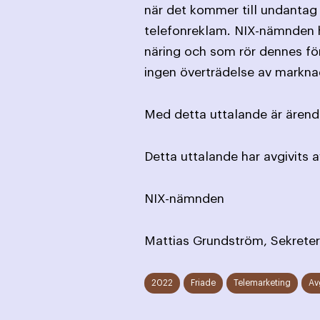
när det kommer till undantag
telefonreklam. NIX-nämnden ha
näring och som rör dennes fö
ingen överträdelse av markna
Med detta uttalande är ärende
Detta uttalande har avgivits 
NIX-nämnden
Mattias Grundström, Sekreter
2022
Friade
Telemarketing
Av