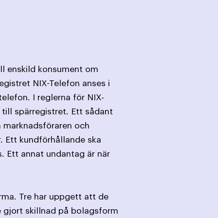
till enskild konsument om
egistret NIX-Telefon anses i
lefon. I reglerna för NIX-
ill spärregistret. Ett sådant
an marknads­föraren och
 Ett kund­förhållande ska
s. Ett annat undantag är när
rma. Tre har uppgett att de
e gjort skillnad på bolagsform