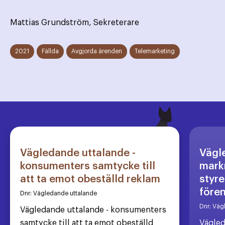
Mattias Grundström, Sekreterare
2021
Fällda
Avgjorda ärenden
Telemarketing
Vägledande uttalande -
Vägl
konsumenters samtycke till
markn
att ta emot obeställd reklam
styre
före
Dnr:
Vägledande uttalande
Dnr:
Väg
Vägledande uttalande - konsumenters
samtycke till att ta emot obeställd
Vägled