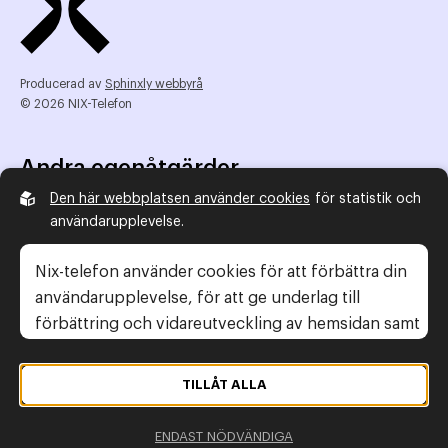
Producerad av
Sphinxly webbyrå
© 2026 NIX-Telefon
Andra egenåtgärder
Den här webbplatsen använder cookies
för statistik och
NIX Telefon
användarupplevelse.
NIX addresserat
Reklamombudsmannen
Nix-telefon använder cookies för att förbättra din
Konsumentverket
användarupplevelse, för att ge underlag till
förbättring och vidareutveckling av hemsidan samt
för att kunna rikta mer relevanta erbjudanden till
Legal information
dig.
TILLÅT ALLA
Gör anmälan
Läs gärna vår
personuppgiftspolicy
. Om du
Personuppgiftspolicy
ENDAST NÖDVÄNDIGA