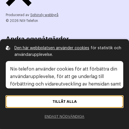
Producerad av
Sphinxly webbyrå
© 2026 NIX-Telefon
Andra egenåtgärder
Den här webbplatsen använder cookies
för statistik och
NIX Telefon
användarupplevelse.
NIX addresserat
Reklamombudsmannen
Nix-telefon använder cookies för att förbättra din
Konsumentverket
användarupplevelse, för att ge underlag till
förbättring och vidareutveckling av hemsidan samt
för att kunna rikta mer relevanta erbjudanden till
Legal information
dig.
TILLÅT ALLA
Gör anmälan
Läs gärna vår
personuppgiftspolicy
. Om du
Personuppgiftspolicy
ENDAST NÖDVÄNDIGA
samtycker till vår användning, välj
Tillåt alla
. Om du