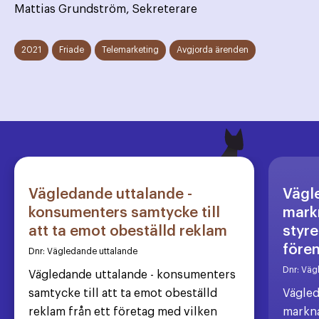
Mattias Grundström, Sekreterare
2021
Friade
Telemarketing
Avgjorda ärenden
Vägledande uttalande -
Vägl
konsumenters samtycke till
markn
att ta emot obeställd reklam
styre
före
Dnr:
Vägledande uttalande
Dnr:
Väg
Vägledande uttalande - konsumenters
samtycke till att ta emot obeställd
Vägled
reklam från ett företag med vilken
markna