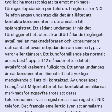
tydligt ha motsatt sig att ta emot marknads­
föringserbjudanden per telefon. I reglerna för NIX-
Telefon anges undantag där det är tillåtet att
kontakta konsumenten trots anmälan till
spärregistret. Ett sådant undantag är när det
föreligger ett etablerat kundförhållande (ingånget
avtal) mellan marknads­föraren och konsumenten
och samtalet avser erbjudanden om samma typ av
varor eller tjänster. Ett kund­förhållande ska normalt
anses bestå upp till 12 månader efter det att
avtalsförpliktelserna fullgjorts. Ett annat undantag
är när konsumenten lämnat sitt uttryckliga
medgivande till att bli kontaktad. Av underlaget
framgår att Miljonlotteriet har kontaktat anmälarna i
marknadsföringssyfte trots att deras
telefonnummer varit registrerat i spärregistret NIX-
telefon. Det framgår emellertid även att anmälarna