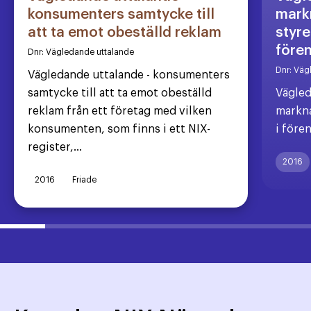
konsumenters samtycke till
markn
att ta emot obeställd reklam
styre
före
Dnr:
Vägledande uttalande
Dnr:
Väg
Vägledande uttalande - konsumenters
samtycke till att ta emot obeställd
Vägled
reklam från ett företag med vilken
markna
konsumenten, som finns i ett NIX-
i före
register,...
2016
2016
Friade