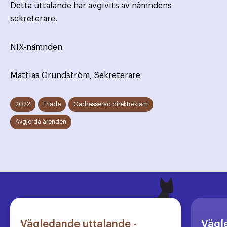
Detta uttalande har avgivits av nämndens
sekreterare.
NIX-nämnden
Mattias Grundström, Sekreterare
2022
Friade
Oadresserad direktreklam
Avgjorda ärenden
Vägledande uttalande -
Vägl