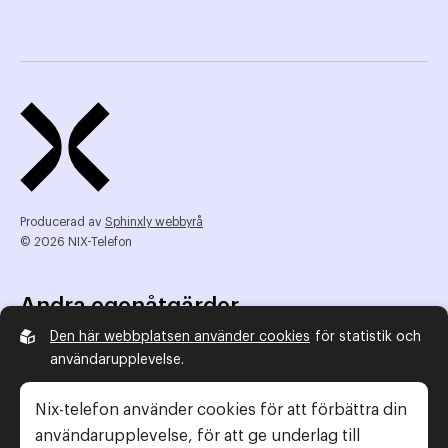
Producerad av
Sphinxly webbyrå
© 2026 NIX-Telefon
Andra egenåtgärder
Den här webbplatsen använder cookies
för statistik och
NIX Telefon
användarupplevelse.
NIX addresserat
Reklamombudsmannen
Nix-telefon använder cookies för att förbättra din
Konsumentverket
användarupplevelse, för att ge underlag till