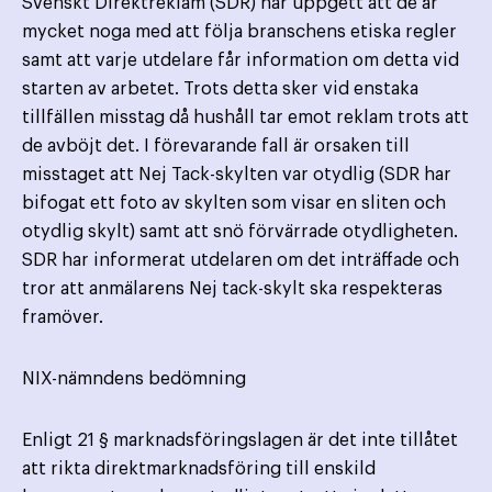
Svenskt Direktreklam (SDR) har uppgett att de är
mycket noga med att följa branschens etiska regler
samt att varje utdelare får information om detta vid
starten av arbetet. Trots detta sker vid enstaka
tillfällen misstag då hushåll tar emot reklam trots att
de avböjt det. I förevarande fall är orsaken till
misstaget att Nej Tack-skylten var otydlig (SDR har
bifogat ett foto av skylten som visar en sliten och
otydlig skylt) samt att snö förvärrade otydligheten.
SDR har informerat utdelaren om det inträffade och
tror att anmälarens Nej tack-skylt ska respekteras
framöver.
NIX-nämndens bedömning
Enligt 21 § marknadsföringslagen är det inte tillåtet
att rikta direktmarknadsföring till enskild