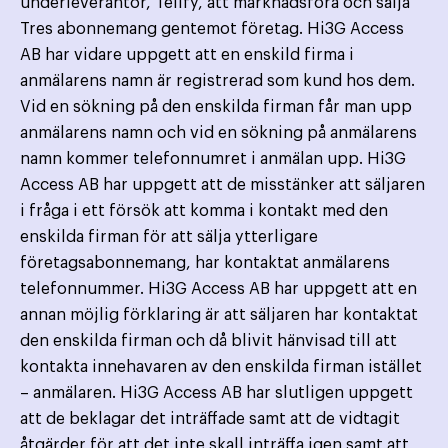
underleverantör, Telify, att marknadsföra och sälja
Tres abonnemang gentemot företag. Hi3G Access
AB har vidare uppgett att en enskild firma i
anmälarens namn är registrerad som kund hos dem.
Vid en sökning på den enskilda firman får man upp
anmälarens namn och vid en sökning på anmälarens
namn kommer telefonnumret i anmälan upp. Hi3G
Access AB har uppgett att de misstänker att säljaren
i fråga i ett försök att komma i kontakt med den
enskilda firman för att sälja ytterligare
företagsabonnemang, har kontaktat anmälarens
telefonnummer. Hi3G Access AB har uppgett att en
annan möjlig förklaring är att säljaren har kontaktat
den enskilda firman och då blivit hänvisad till att
kontakta innehavaren av den enskilda firman istället
– anmälaren. Hi3G Access AB har slutligen uppgett
att de beklagar det inträffade samt att de vidtagit
åtgärder för att det inte skall inträffa igen samt att