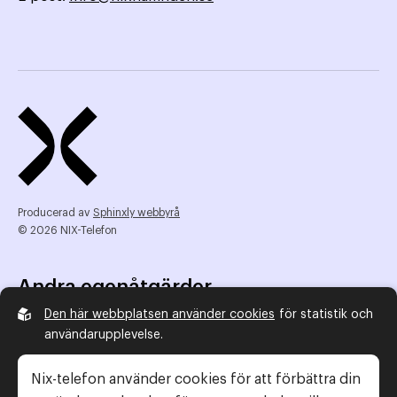
Producerad av
Sphinxly webbyrå
© 2026 NIX-Telefon
Andra egenåtgärder
Den här webbplatsen använder cookies
för statistik och
NIX Telefon
användarupplevelse.
NIX addresserat
Reklamombudsmannen
Nix-telefon använder cookies för att förbättra din