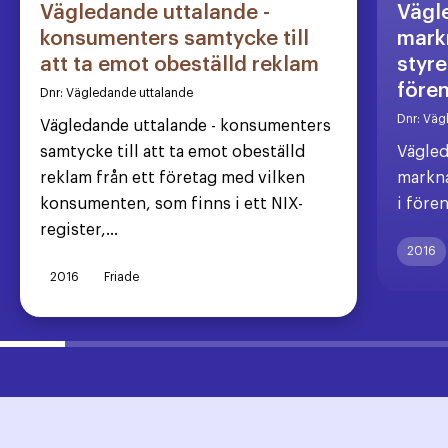
Vägledande uttalande -
Vägl
konsumenters samtycke till
markn
att ta emot obeställd reklam
styre
före
Dnr:
Vägledande uttalande
Dnr:
Väg
Vägledande uttalande - konsumenters
samtycke till att ta emot obeställd
Vägled
reklam från ett företag med vilken
markna
konsumenten, som finns i ett NIX-
i före
register,...
2016
2016
Friade