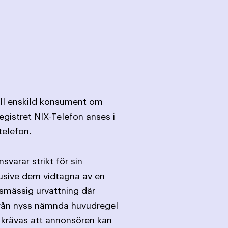
till enskild konsument om
egistret NIX-Telefon anses i
telefon.
varar strikt för sin
lusive dem vidtagna av en
rsmässig urvattning där
 från nyss nämnda huvudregel
 krävas att annonsören kan