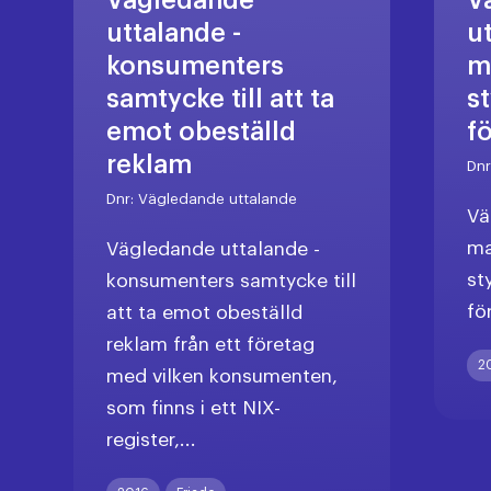
Vägledande
V
uttalande -
u
konsumenters
m
samtycke till att ta
s
emot obeställd
f
reklam
Dn
Dnr:
Vägledande uttalande
Vä
ma
Vägledande uttalande -
st
konsumenters samtycke till
fö
att ta emot obeställd
reklam från ett företag
2
med vilken konsumenten,
som finns i ett NIX-
register,...