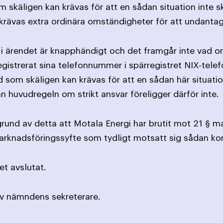
om skäligen kan krävas för att en sådan situation int
 krävas extra ordinära omständigheter för att undanta
 ärendet är knapphändigt och det framgår inte vad ors
registrerat sina telefonnummer i spärregistret NIX-tele
ad som skäligen kan krävas för att en sådan här situat
n huvudregeln om strikt ansvar föreligger därför inte.
und av detta att Motala Energi har brutit mot 21 § 
arknadsföringssyfte som tydligt motsatt sig sådan ko
t avslutat.
av nämndens sekreterare.