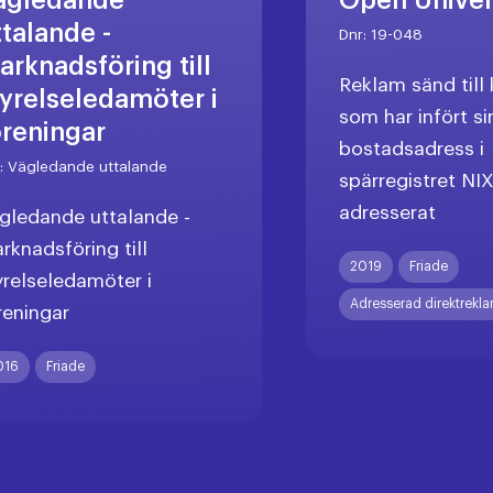
ägledande
Open Unive
ttalande -
Dnr:
19-048
arknadsföring till
Reklam sänd til
tyrelseledamöter i
som har infört si
öreningar
bostadsadress i
r:
Vägledande uttalande
spärregistret NI
adresserat
gledande uttalande -
rknadsföring till
2019
Friade
yrelseledamöter i
Adresserad direktrekl
reningar
016
Friade