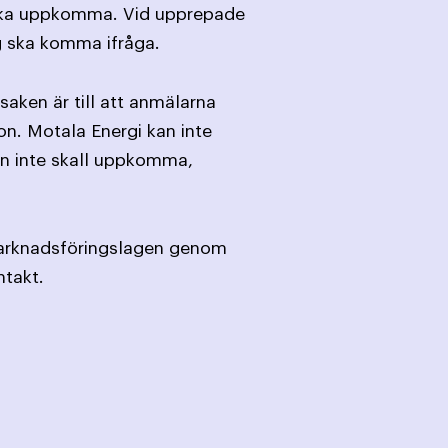
e ska uppkomma. Vid upprepade
g ska komma ifråga.
aken är till att anmälarna
fon. Motala Energi kan inte
ion inte skall uppkomma,
marknadsföringslagen genom
ntakt.