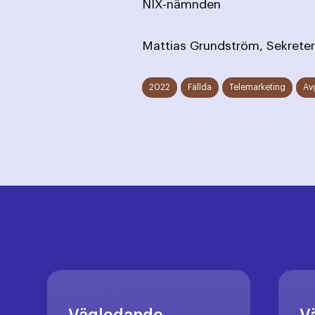
NIX-nämnden
Mattias Grundström, Sekreter
2022
Fällda
Telemarketing
Av