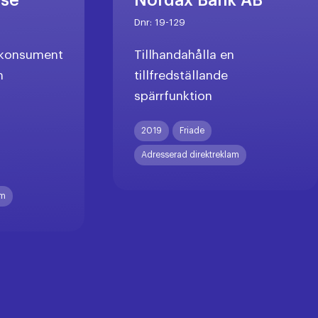
rse
Nordax Bank AB
Dnr:
19-129
l konsument
Tillhandahålla en
n
tillfredställande
spärrfunktion
X
2019
Friade
Adresserad direktreklam
am