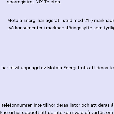
spärregistret NIX-Telefon.
Motala Energi har agerat i strid med 21 § marknad
två konsumenter i marknadsföringssyfte som tydlig
har blivit uppringd av Motala Energi trots att deras t
 telefonnumren inte tillhör deras listor och att deras 
ergi har uppgett att de inte kan svara på varför, om d