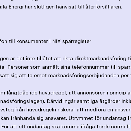
la Energi har slutligen hänvisat till återförsäljaren.
fon till konsumenter i NIX spärregister
en är det inte tillåtet att rikta direktmarknadsföring 
ta. Personer som anmält sina telefonnummer till spärr
satt sig att ta emot marknads­föringserbjudanden per 
om långtgående huvudregel, att annonsören i princip ans
nadsföringslagen). Därvid ingår samtliga åtgärder ink
. Avsteg från huvudregeln riskerar att medföra en ansva
gt kan frånhända sig ansvaret. Utrymmet för undantag
 För att ett undantag ska komma ifråga torde normalt