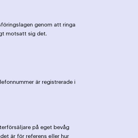
sföringslagen genom att ringa
t motsatt sig det.
elefonnummer är registrerade i
återförsäljare på eget bevåg
et är för referens eller hur