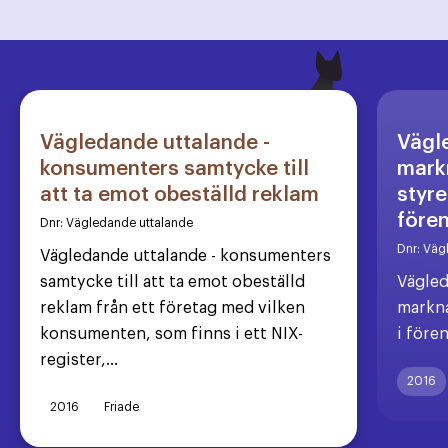
Vägledande uttalande -
Vägl
konsumenters samtycke till
markn
att ta emot obeställd reklam
styre
före
Dnr:
Vägledande uttalande
Dnr:
Väg
Vägledande uttalande - konsumenters
samtycke till att ta emot obeställd
Vägled
reklam från ett företag med vilken
markna
konsumenten, som finns i ett NIX-
i före
register,...
2016
2016
Friade