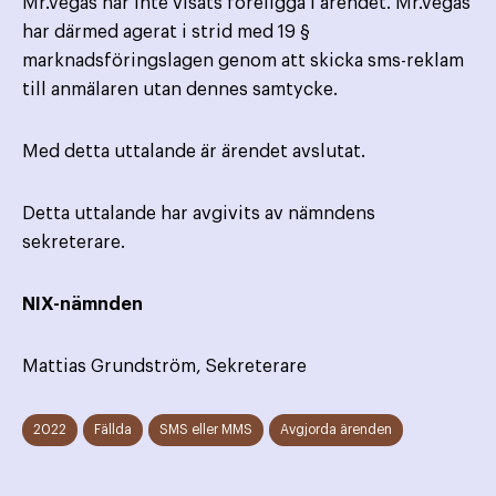
Mr.Vegas har inte visats föreligga i ärendet. Mr.Vegas
har därmed agerat i strid med 19 §
marknadsföringslagen genom att skicka sms-reklam
till anmälaren utan dennes samtycke.
Med detta uttalande är ärendet avslutat.
Detta uttalande har avgivits av nämndens
sekreterare.
NIX-nämnden
Mattias Grundström, Sekreterare
2022
Fällda
SMS eller MMS
Avgjorda ärenden