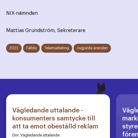
NIX-nämnden
Mattias Grundström, Sekreterare
2022
Fällda
Telemarketing
Avgjorda ärenden
Vägledande uttalande -
Vägl
konsumenters samtycke till
markn
att ta emot obeställd reklam
styre
före
Dnr:
Vägledande uttalande