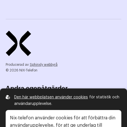
Producerad av
Sphinxly webbyrå
© 2026 NIX-Telefon
Andra egenåtgärder
Den här webbplatsen använder cookies
för statistik och
NIX Telefon
användarupplevelse.
NIX addresserat
Reklamombudsmannen
Nix-telefon använder cookies för att förbättra din
Konsumentverket
användarupplevelse, för att ge underlag till