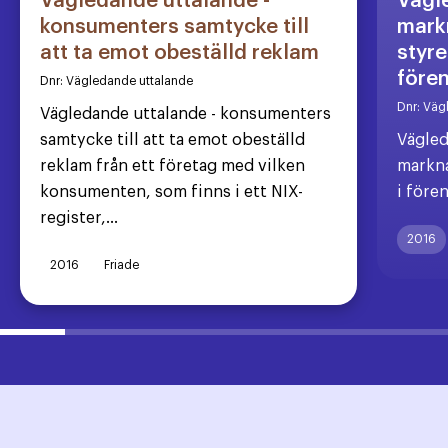
Vägledande uttalande -
Vägl
konsumenters samtycke till
markn
att ta emot obeställd reklam
styre
före
Dnr:
Vägledande uttalande
Dnr:
Väg
Vägledande uttalande - konsumenters
samtycke till att ta emot obeställd
Vägled
reklam från ett företag med vilken
markna
konsumenten, som finns i ett NIX-
i före
register,...
2016
2016
Friade