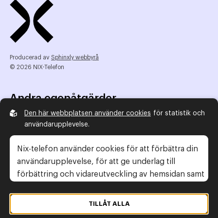
Producerad av
Sphinxly webbyrå
© 2026 NIX-Telefon
Andra egenåtgärder
Den här webbplatsen använder cookies
för statistik och
NIX Telefon
användarupplevelse.
NIX addresserat
Reklamombudsmannen
Nix-telefon använder cookies för att förbättra din
Konsumentverket
användarupplevelse, för att ge underlag till
förbättring och vidareutveckling av hemsidan samt
för att kunna rikta mer relevanta erbjudanden till
Legal information
dig.
TILLÅT ALLA
Gör anmälan