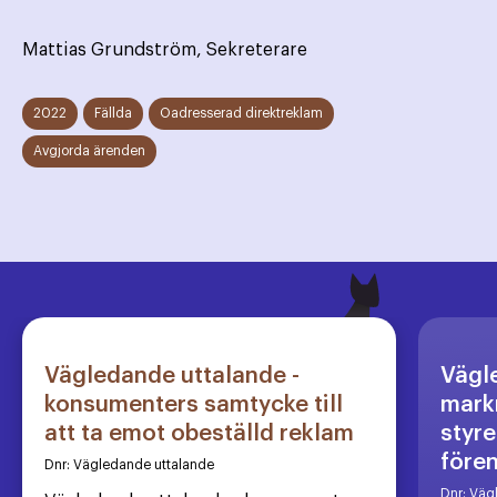
Mattias Grundström, Sekreterare
2022
Fällda
Oadresserad direktreklam
Avgjorda ärenden
Vägledande uttalande -
Vägl
konsumenters samtycke till
markn
att ta emot obeställd reklam
styre
före
Dnr:
Vägledande uttalande
Dnr:
Väg