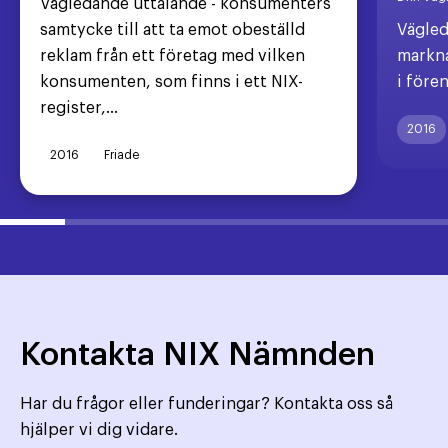
Vägledande uttalande - konsumenters
samtycke till att ta emot obeställd
Vägled
reklam från ett företag med vilken
markna
konsumenten, som finns i ett NIX-
i före
register,...
2016
2016
Friade
Kontakta NIX Nämnden
Har du frågor eller funderingar? Kontakta oss så
hjälper vi dig vidare.