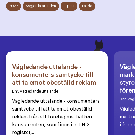
2022
Avgjorda ärenden
E-post
Fällda
Vägledande uttalande -
Vägl
konsumenters samtycke till
markn
att ta emot obeställd reklam
styre
före
Dnr:
Vägledande uttalande
Dnr:
Väg
Vägledande uttalande - konsumenters
samtycke till att ta emot obeställd
Vägled
reklam från ett företag med vilken
markna
konsumenten, som finns i ett NIX-
i före
register,...