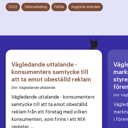
2022
Telemarketing
Fällda
Avgjorda ärenden
Vägledande uttalande -
Vägl
konsumenters samtycke till
markn
att ta emot obeställd reklam
styre
före
Dnr:
Vägledande uttalande
Dnr:
Väg
Vägledande uttalande - konsumenters
samtycke till att ta emot obeställd
Vägled
reklam från ett företag med vilken
markna
konsumenten, som finns i ett NIX-
i före
register,...