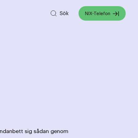
Sök
NIX-Telefon
 undanbett sig sådan genom