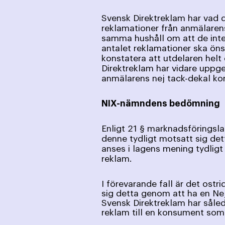
Svensk Direktreklam har vad d
reklamationer från anmälarens
samma hushåll om att de inte 
antalet reklamationer ska öns
konstatera att utdelaren helt 
Direktreklam har vidare uppge
anmälarens nej tack-dekal ko
NIX-nämndens bedömning
Enligt 21 § marknadsföringslag
denne tydligt motsatt sig det
anses i lagens mening tydlig
reklam.
I förevarande fall är det ostr
sig detta genom att ha en Ne
Svensk Direktreklam har såle
reklam till en konsument som 