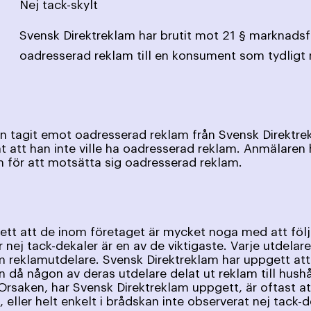
Nej tack-skylt
Svensk Direktreklam har brutit mot 21 § marknads
oadresserad reklam till en konsument som tydligt 
n tagit emot oadresserad reklam från Svensk Direktre
sat att han inte ville ha oadresserad reklam. Anmälaren
m för att motsätta sig oadresserad reklam.
tt att de inom företaget är mycket noga med att följa
 nej tack-dekaler är en av de viktigaste. Varje utdelar
m reklamutdelare. Svensk Direktreklam har uppgett att 
en då någon av deras utdelare delat ut reklam till hushå
rsaken, har Svensk Direktreklam uppgett, är oftast at
 eller helt enkelt i brådskan inte observerat nej tack-