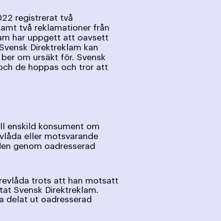
22 registrerat två
samt två reklamationer från
lam har uppgett att oavsett
 Svensk Direktreklam kan
e ber om ursäkt för. Svensk
och de hoppas och tror att
till enskild konsument om
evlåda eller motsvarande
anden genom oadresserad
brevlåda trots att han motsatt
tat Svensk Direktreklam.
a delat ut oadresserad