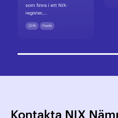
som finns i ett NIX-
register,...
2016
Friade
Kontakta NIX Nä