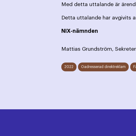
Med detta uttalande är ärende
Detta uttalande har avgivits 
NIX-nämnden
Mattias Grundström, Sekreter
2022
Oadresserad direktreklam
F