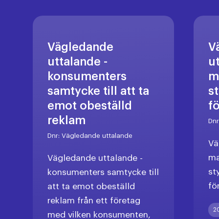
Vägledande
V
uttalande -
u
konsumenters
m
samtycke till att ta
s
emot obeställd
f
reklam
Dn
Dnr:
Vägledande uttalande
Vä
ma
Vägledande uttalande -
st
konsumenters samtycke till
fö
att ta emot obeställd
reklam från ett företag
2
med vilken konsumenten,