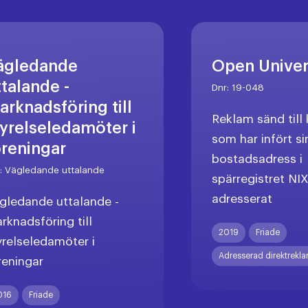
ägledande
Open Unive
ttalande -
Dnr:
19-048
arknadsföring till
Reklam sänd til
tyrelseledamöter i
som har infört si
öreningar
bostadsadress i
r:
Vägledande uttalande
spärregistret NI
adresserat
gledande uttalande -
rknadsföring till
2019
Friade
yrelseledamöter i
Adresserad direktrekl
reningar
016
Friade