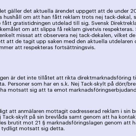
et gäller det aktuella ärendet uppgett att de under 20
 hushåll om att han fått reklam trots nej tack-dekal, 
fått gratistidningen utdelad till sig. Svensk Direktrek
kemålet om att slippa få reklam givetvis respekteras.
enkelt missat att observera nej tack-dekalen, vilket d
tt att de tagit upp saken med den aktuella utdelaren 
mmer att respekteras fortsättningsvis.
en är det inte tillåtet att rikta direktmarknadsföring 
ta. Personer som har en s.k. Nej Tack-skylt på dörr/br
t ha motsatt sig att ta emot marknads­föringserbjud
idigt att anmälaren mottagit oadresserad reklam i sin 
j Tack-skylt på sin brevlåda samt genom att ha kontak
des brutit mot 21 § marknadsföringslagen genom att h
tydligt motsatt sig detta.