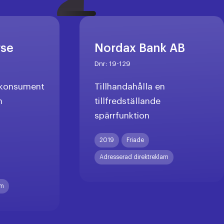
rse
Nordax Bank AB
Dnr:
19-129
l konsument
Tillhandahålla en
n
tillfredställande
spärrfunktion
X
2019
Friade
Adresserad direktreklam
am