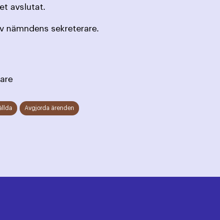
t avslutat.
av nämndens sekreterare.
are
ällda
Avgjorda ärenden