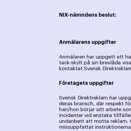
NIX-nämndens beslut:
Anmälarens uppgifter
Anmälaren har uppgett att ha
tack-skylt på sin brevlåda vi
kontaktat Svensk Direktrekla
Företagets uppgifter
Svensk Direktreklam har uppge
deras bransch, där respekt för
han/hon börjar sitt arbete so
incidenter vid enstaka tillfäll
undanbett att motta reklam. O
missuppfattat instruktionerna,