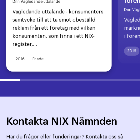
före
Dnr:
Vägledande uttalande
Dnr:
Väg
Vägledande uttalande - konsumenters
samtycke till att ta emot obeställd
Vägled
reklam från ett företag med vilken
markna
konsumenten, som finns i ett NIX-
i före
register,...
2016
2016
Friade
Kontakta NIX Nämnden
Har du frågor eller funderingar? Kontakta oss så