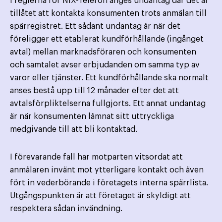
I reglerna för NIX-Telefon anges undantag där det är
tillåtet att kontakta konsumenten trots anmälan till
spärregistret. Ett sådant undantag är när det
föreligger ett etablerat kundförhållande (ingånget
avtal) mellan marknads­föraren och konsumenten
och samtalet avser erbjudanden om samma typ av
varor eller tjänster. Ett kund­förhållande ska normalt
anses bestå upp till 12 månader efter det att
avtalsförpliktelserna fullgjorts. Ett annat undantag
är när konsumenten lämnat sitt uttryckliga
medgivande till att bli kontaktad.
I förevarande fall har motparten vitsordat att
anmälaren invänt mot ytterligare kontakt och även
fört in vederbörande i företagets interna spärrlista.
Utgångspunkten är att företaget är skyldigt att
respektera sådan invändning.