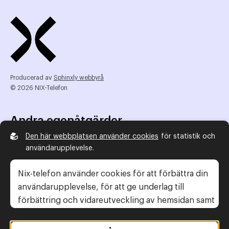
Producerad av
Sphinxly webbyrå
© 2026 NIX-Telefon
Andra egenåtgärder
Den här webbplatsen använder cookies
för statistik och
NIX Telefon
användarupplevelse.
NIX addresserat
Reklamombudsmannen
Nix-telefon använder cookies för att förbättra din
Konsumentverket
användarupplevelse, för att ge underlag till
förbättring och vidareutveckling av hemsidan samt
för att kunna rikta mer relevanta erbjudanden till
Legal information
dig.