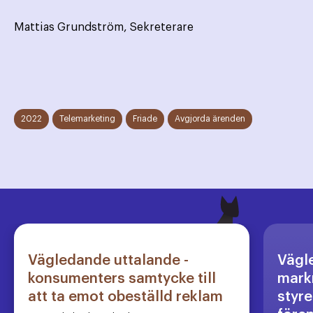
Mattias Grundström, Sekreterare
2022
Telemarketing
Friade
Avgjorda ärenden
Vägledande uttalande -
Vägl
konsumenters samtycke till
markn
att ta emot obeställd reklam
styre