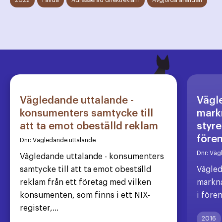
2022
Fällda
Adresserad direktreklam
Avgjorda ärenden
Vägledande uttalande -
Vägl
konsumenters samtycke till
markn
att ta emot obeställd reklam
styre
före
Dnr:
Vägledande uttalande
Dnr:
Väg
Vägledande uttalande - konsumenters
samtycke till att ta emot obeställd
Vägled
reklam från ett företag med vilken
markna
konsumenten, som finns i ett NIX-
i före
register,...
2016