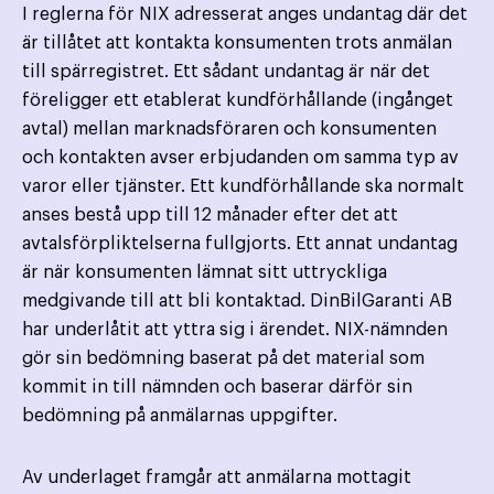
I reglerna för NIX adresserat anges undantag där det
är tillåtet att kontakta konsumenten trots anmälan
till spärregistret. Ett sådant undantag är när det
föreligger ett etablerat kundförhållande (ingånget
avtal) mellan marknads­föraren och konsumenten
och kontakten avser erbjudanden om samma typ av
varor eller tjänster. Ett kund­förhållande ska normalt
anses bestå upp till 12 månader efter det att
avtalsförpliktelserna fullgjorts. Ett annat undantag
är när konsumenten lämnat sitt uttryckliga
medgivande till att bli kontaktad. DinBilGaranti AB
har underlåtit att yttra sig i ärendet. NIX-nämnden
gör sin bedömning baserat på det material som
kommit in till nämnden och baserar därför sin
bedömning på anmälarnas uppgifter.
Av underlaget framgår att anmälarna mottagit