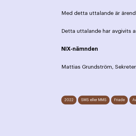
Med detta uttalande är ärende
Detta uttalande har avgivits 
NIX-nämnden
Mattias Grundström, Sekreter
2022
SMS eller MMS
Friade
A