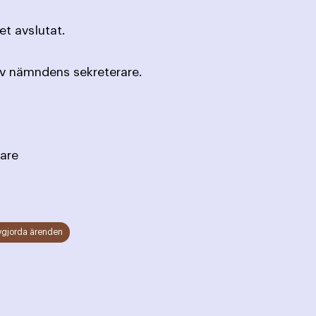
t avslutat.
av nämndens sekreterare.
are
vgjorda ärenden