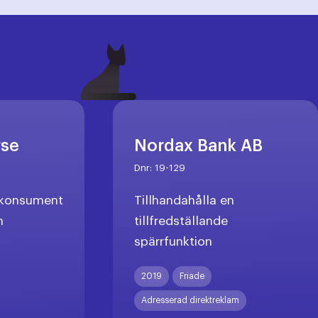
rse
Nordax Bank AB
Dnr:
19-129
l konsument
Tillhandahålla en
n
tillfredställande
spärrfunktion
X
2019
Friade
Adresserad direktreklam