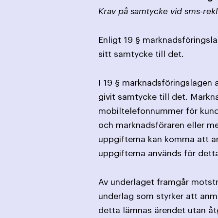
Krav på samtycke vid sms-rek
Enligt 19 § marknadsföringsla
sitt samtycke till det.
I 19 § marknadsföringslagen a
givit samtycke till det. Mark
mobiltelefonnummer för kundk
och marknadsföraren eller m
uppgifterna kan komma att an
uppgifterna används för dett
Av underlaget framgår motstr
underlag som styrker att anm
detta lämnas ärendet utan åt