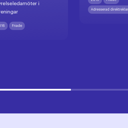
yrelseledamöter i
Adresserad direktrekl
reningar
016
Friade