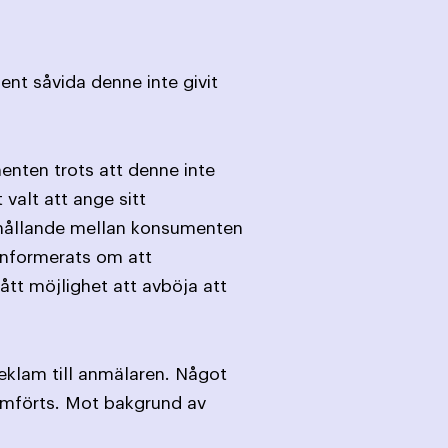
ent såvida denne inte givit
enten trots att denne inte
valt att ange sitt
örhållande mellan konsumenten
informerats om att
tt möjlighet att avböja att
eklam till anmälaren. Något
amförts. Mot bakgrund av