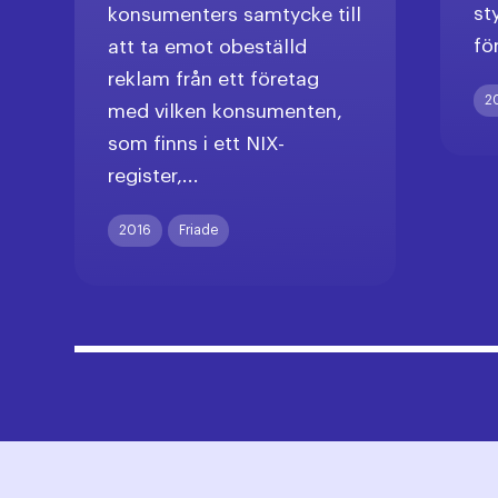
st
konsumenters samtycke till
fö
att ta emot obeställd
reklam från ett företag
2
med vilken konsumenten,
som finns i ett NIX-
register,...
2016
Friade