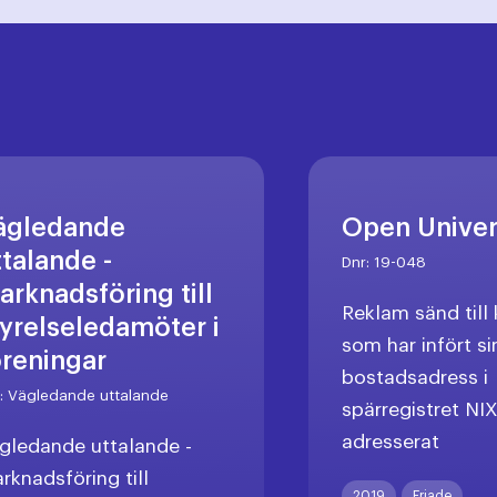
ägledande
Open Unive
ttalande -
Dnr:
19-048
arknadsföring till
Reklam sänd til
tyrelseledamöter i
som har infört si
öreningar
bostadsadress i
r:
Vägledande uttalande
spärregistret NI
adresserat
gledande uttalande -
rknadsföring till
2019
Friade