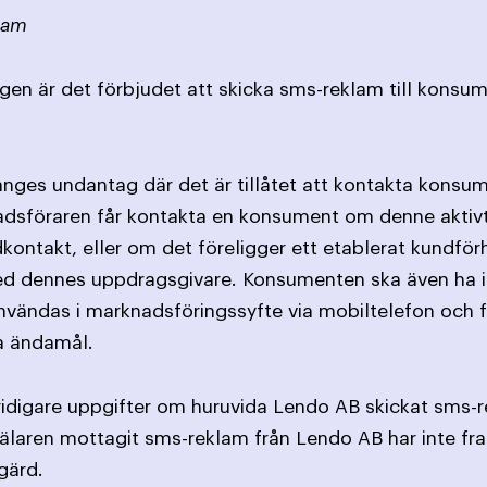
lam
gen är det förbjudet att skicka sms-reklam till konsum
nges undantag där det är tillåtet att kontakta konsum
nadsföraren får kontakta en konsument om denne aktivt 
ontakt, eller om det föreligger ett etablerat kundf
ed dennes uppdragsgivare. Konsumenten ska även ha 
vändas i marknadsföringssyfte via mobiltelefon och få
a ändamål.
idigare uppgifter om huruvida Lendo AB skickat sms-r
älaren mottagit sms-reklam från Lendo AB har inte fr
gärd.