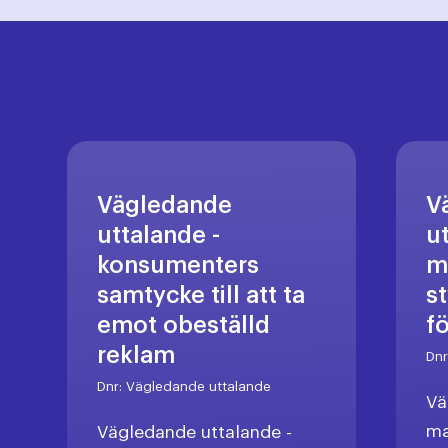
Vägledande
V
uttalande -
u
konsumenters
m
samtycke till att ta
s
emot obeställd
f
reklam
Dn
Dnr:
Vägledande uttalande
Vä
ma
Vägledande uttalande -