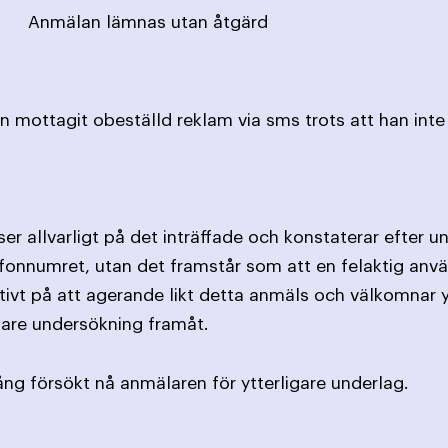
Anmälan lämnas utan åtgärd
 mottagit obeställd reklam via sms trots att han inte 
er allvarligt på det inträffade och konstaterar efter u
lefonnumret, utan det framstår som att en felaktig anvä
itivt på att agerande likt detta anmäls och välkomnar y
are undersökning framåt.
g försökt nå anmälaren för ytterligare underlag.