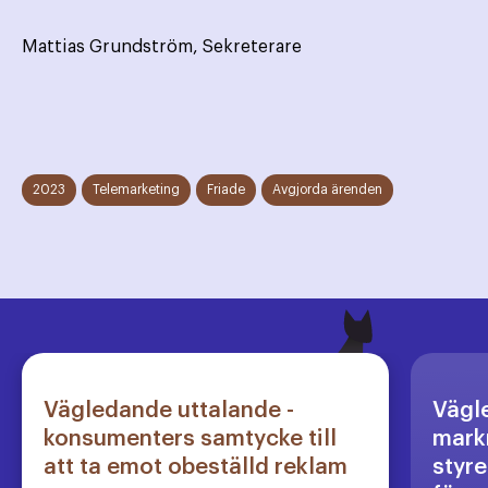
Mattias Grundström, Sekreterare
2023
Telemarketing
Friade
Avgjorda ärenden
Vägledande uttalande -
Vägl
konsumenters samtycke till
markn
att ta emot obeställd reklam
styre