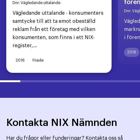
före
Dnr:
Vägledande uttalande
Dnr:
Väg
Vägledande uttalande - konsumenters
samtycke till att ta emot obeställd
Vägled
reklam från ett företag med vilken
markna
konsumenten, som finns i ett NIX-
i före
register,...
2016
2016
Friade
Kontakta NIX Nämnden
Har du frågor eller funderingar? Kontakta oss så