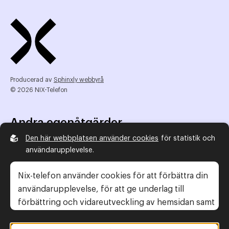
Producerad av
Sphinxly webbyrå
© 2026 NIX-Telefon
Andra egenåtgärder
Den här webbplatsen använder cookies
för statistik och
NIX Telefon
användarupplevelse.
NIX addresserat
Reklamombudsmannen
Nix-telefon använder cookies för att förbättra din
Konsumentverket
användarupplevelse, för att ge underlag till
förbättring och vidareutveckling av hemsidan samt
för att kunna rikta mer relevanta erbjudanden till
Legal information