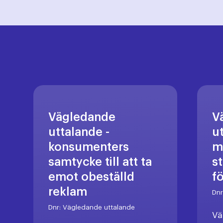
Vägledande
V
uttalande -
u
konsumenters
m
samtycke till att ta
s
emot obeställd
f
reklam
Dn
Dnr:
Vägledande uttalande
Vä