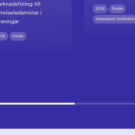
rknadsföring till
2019
Friade
yrelseledamöter i
Adresserad direktrekl
reningar
016
Friade