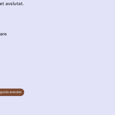
t avslutat.
dström, Sekreterare
gjorda ärenden