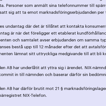
ta. Personer som anmält sina telefonnummer till spärr
satt sig att ta emot marknads­föringserbjudanden per 
ges undantag där det är tillåtet att kontakta konsument
antag är när det föreligger ett etablerat kundförhållan
nten och samtalet avser erbjudanden om samma typ av
nses bestå upp till 12 månader efter det att avtalsförp
nten lämnat sitt uttryckliga medgivande till att bli k
en AB har underlåtit att yttra sig i ärendet. NIX-näm
kommit in till nämnden och baserar därför sin bedömn
den AB har därför brutit mot 21 § marknadsföringslage
ärregistret NIX-Telefon.