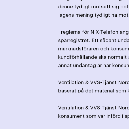
denne tydligt motsatt sig det
lagens mening tydligt ha mot
I reglerna för NIX-Telefon an
spärregistret. Ett sådant und
marknads­föraren och konsume
kund­förhållande ska normalt a
annat undantag är när konsume
Ventilation & VVS-Tjänst Nord
baserat på det material som 
Ventilation & VVS-Tjänst Nor
konsument som var införd i sp