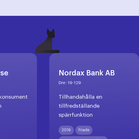
rse
Nordax Bank AB
Dnr:
19-129
l konsument
Tillhandahålla en
n
tillfredställande
spärrfunktion
X
2019
Friade