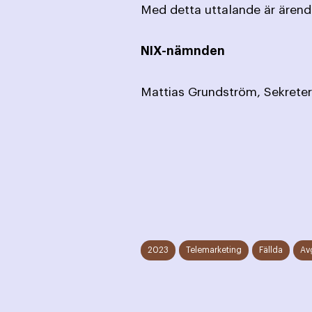
Med detta uttalande är ärende
NIX-nämnden
Mattias Grun
2023
Telemarketing
Fällda
Av