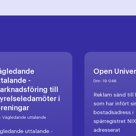
ägledande
Open Unive
ttalande -
Dnr:
19-048
arknadsföring till
Reklam sänd til
tyrelseledamöter i
som har infört si
öreningar
bostadsadress i
r:
Vägledande uttalande
spärregistret NI
adresserat
gledande uttalande -