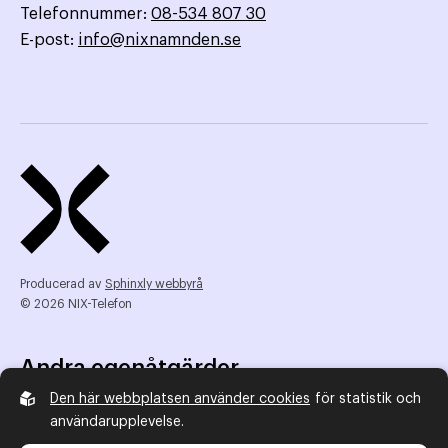
Telefonnummer:
08-534 807 30
E-post:
info@nixnamnden.se
Producerad av
Sphinxly webbyrå
© 2026 NIX-Telefon
Andra egenåtgärder
Den här webbplatsen använder cookies
för statistik och
NIX Telefon
användarupplevelse.
NIX addresserat