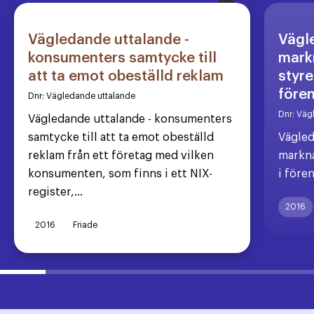
Vägledande uttalande -
Vägl
konsumenters samtycke till
markn
att ta emot obeställd reklam
styre
före
Dnr:
Vägledande uttalande
Dnr:
Väg
Vägledande uttalande - konsumenters
samtycke till att ta emot obeställd
Vägled
reklam från ett företag med vilken
markna
konsumenten, som finns i ett NIX-
i före
register,...
2016
2016
Friade