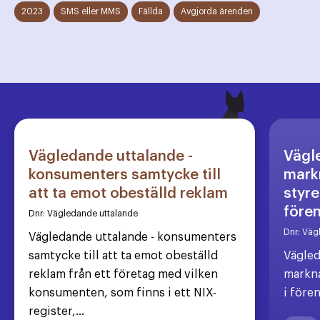
2023
SMS eller MMS
Fällda
Avgjorda ärenden
Vägledande uttalande -
Vägl
konsumenters samtycke till
markn
att ta emot obeställd reklam
styre
före
Dnr:
Vägledande uttalande
Dnr:
Väg
Vägledande uttalande - konsumenters
samtycke till att ta emot obeställd
Vägled
reklam från ett företag med vilken
markna
konsumenten, som finns i ett NIX-
i före
register,...