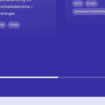
2019
Friade
yrelseledamöter i
Adresserad direktrekl
reningar
016
Friade