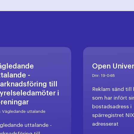
ägledande
Open Unive
ttalande -
Dnr:
19-048
arknadsföring till
Reklam sänd til
tyrelseledamöter i
som har infört si
öreningar
bostadsadress i
r:
Vägledande uttalande
spärregistret NI
adresserat
gledande uttalande -
rknadsföring till