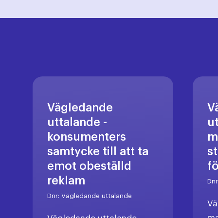
Vägledande
V
uttalande -
u
konsumenters
m
samtycke till att ta
s
emot obeställd
f
reklam
Dn
Dnr:
Vägledande uttalande
Vä
ma