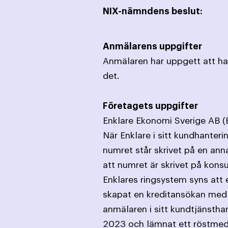
NIX-nämndens beslut:
Anmälarens uppgifter
Anmälaren har uppgett att han
det.
Företagets uppgifter
Enklare Ekonomi Sverige AB (E
När Enklare i sitt kundhanter
numret står skrivet på en an
att numret är skrivet på kon
Enklares ringsystem syns att 
skapat en kreditansökan med
anmälaren i sitt kundtjänsthan
2023 och lämnat ett röstmedde