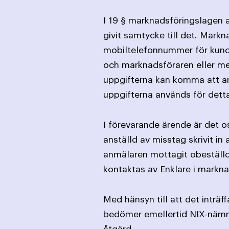
I 19 § marknadsföringslagen a
givit samtycke till det. Mark
mobiltelefonnummer för kundk
och marknadsföraren eller m
uppgifterna kan komma att an
uppgifterna används för dett
I förevarande ärende är det o
anställd av misstag skrivit i
anmälaren mottagit obeställd 
kontaktas av Enklare i markna
Med hänsyn till att det inträf
bedömer emellertid NIX-nämnde