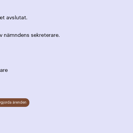
t avslutat.
av nämndens sekreterare.
are
vgjorda ärenden