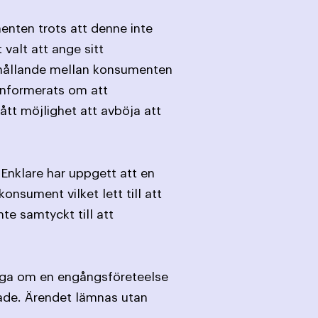
enten trots att denne inte
valt att ange sitt
örhållande mellan konsumenten
informerats om att
tt möjlighet att avböja att
 Enklare har uppgett att en
nsument vilket lett till att
te samtyckt till att
 fråga om en engångsföreteelse
fade. Ärendet lämnas utan