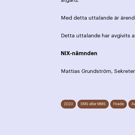
åtgärd.
Med detta uttalande är ärende
Detta uttalande har avgivits 
NIX-nämnden
Mattias Grundström, Sekreter
2023
SMS eller MMS
Friade
A