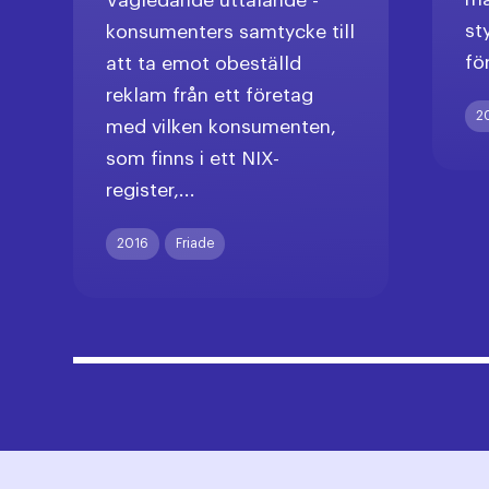
Vägledande uttalande -
st
konsumenters samtycke till
fö
att ta emot obeställd
reklam från ett företag
2
med vilken konsumenten,
som finns i ett NIX-
register,...
2016
Friade