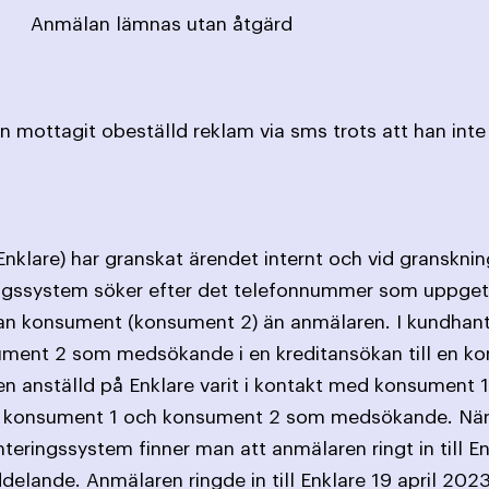
Anmälan lämnas utan åtgärd
 mottagit obeställd reklam via sms trots att han inte 
nklare) har granskat ärendet internt och vid granskni
ingssystem söker efter det telefonnummer som uppgetts
nan konsument (konsument 2) än anmälaren. I kundhan
sument 2 som medsökande i en kreditansökan till en ko
en anställd på Enklare varit i kontakt med konsument 
 konsument 1 och konsument 2 som medsökande. När 
teringssystem finner man att anmälaren ringt in till En
lande. Anmälaren ringde in till Enklare 19 april 2023 