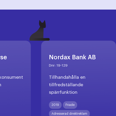
rse
Nordax Bank AB
Dnr:
19-129
l konsument
Tillhandahålla en
n
tillfredställande
spärrfunktion
X
2019
Friade
Adresserad direktreklam