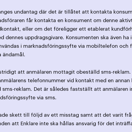
nges undantag där det är tillåtet att kontakta konsum
nadsföraren får kontakta en konsument om denne aktivt 
ontakt, eller om det föreligger ett etablerat kundf
ed dennes uppdragsgivare. Konsumenten ska även ha 
vändas i marknadsföringssyfte via mobiltelefon och få
a ändamål.
stridigt att anmälaren mottagit obeställd sms-reklam.
n anmälarens telefonnummer vid kontakt med en annan ko
sms-reklam. Det är således fastställt att anmälaren in
dsföringssyfte via sms.
fade skett till följd av ett misstag samt att det varit
n att Enklare inte ska hållas ansvarig för det inträf