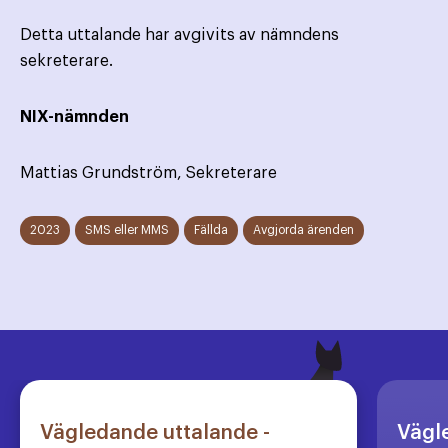
Detta uttalande har avgivits av nämndens
sekreterare.
NIX-nämnden
Mattias Grundström, Sekreterare
2023
SMS eller MMS
Fällda
Avgjorda ärenden
Vägledande uttalande -
Vägl