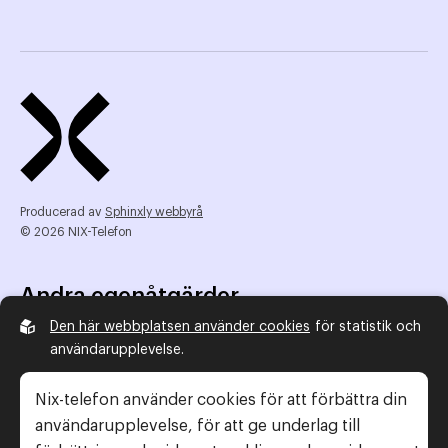
Producerad av
Sphinxly webbyrå
© 2026 NIX-Telefon
Andra egenåtgärder
Den här webbplatsen använder cookies
för statistik och
NIX Telefon
användarupplevelse.
NIX addresserat
Reklamombudsmannen
Nix-telefon använder cookies för att förbättra din
Konsumentverket
användarupplevelse, för att ge underlag till