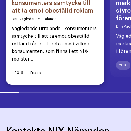
konsumenters samtycke till
markn
att ta emot obeställd reklam
styre
före
Dnr:
Vägledande uttalande
Dnr:
Väg
Vägledande uttalande - konsumenters
samtycke till att ta emot obeställd
Vägled
reklam från ett företag med vilken
markna
konsumenten, som finns i ett NIX-
i före
register,...
2016
2016
Friade