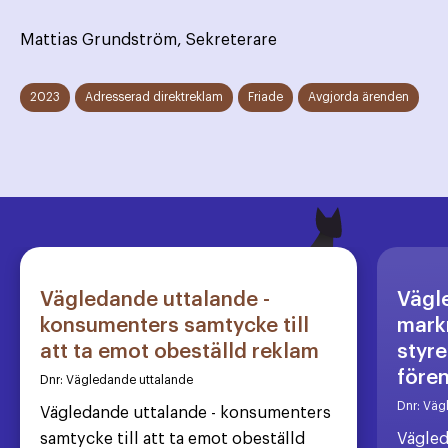
Mattias Grundström, Sekreterare
2023
Adresserad direktreklam
Friade
Avgjorda ärenden
Vägledande uttalande -
Vägl
konsumenters samtycke till
markn
att ta emot obeställd reklam
styre
före
Dnr:
Vägledande uttalande
Dnr:
Väg
Vägledande uttalande - konsumenters
samtycke till att ta emot obeställd
Vägled