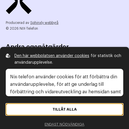
Producerad av
Sphinxly webbyrå
© 2026 NIX-Telefon
Andra egenåtgärder
Den här webbplatsen använder cookies
för statistik och
NIX Telefon
användarupplevelse.
NIX addresserat
Reklamombudsmannen
Nix-telefon använder cookies för att förbättra din
Konsumentverket
användarupplevelse, för att ge underlag till
förbättring och vidareutveckling av hemsidan samt
för att kunna rikta mer relevanta erbjudanden till
Legal information
dig.
TILLÅT ALLA
Gör anmälan
Läs gärna vår
personuppgiftspolicy
. Om du
Personuppgiftspolicy
ENDAST NÖDVÄNDIGA