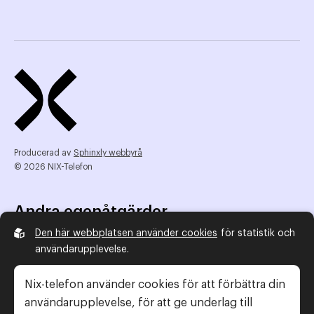
Producerad av
Sphinxly webbyrå
© 2026 NIX-Telefon
Andra egenåtgärder
Den här webbplatsen använder cookies
för statistik och
NIX Telefon
användarupplevelse.
NIX addresserat
Reklamombudsmannen
Nix-telefon använder cookies för att förbättra din
Konsumentverket
användarupplevelse, för att ge underlag till