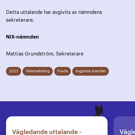
Detta uttalande har avgivits av nämndens
sekreterare.
NIX-nämnden
Mattias Grundström, Sekreterare
2023
Telemarketing
Friade
Avgjorda ärenden
Vägledande uttalande -
Vägl