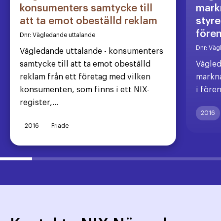
konsumenters samtycke till
markn
att ta emot obeställd reklam
styre
före
Dnr:
Vägledande uttalande
Dnr:
Väg
Vägledande uttalande - konsumenters
samtycke till att ta emot obeställd
Vägled
reklam från ett företag med vilken
markna
konsumenten, som finns i ett NIX-
i före
register,...
2016
2016
Friade