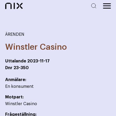
ÄRENDEN
Winstler Casino
Uttalande
2023-11-17
Dnr
23-350
Anmälare:
En konsument
Motpart:
Winstler Casino
Frågeställning: