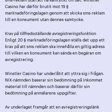
sms-reklam utan att ha samtyckt till det. Winstler
Casino har därför brutit mot 19 §
marknadsföringslagen genom att skicka sms-reklam
till en konsument utan dennes samtycke.
Krav på tillfredsställande avregistreringsfunktion
Enligt 20 § marknadsföringslagen ställs det upp ett
krav på att sms-reklam ska innehålla en giltig adress
till vilken en konsument kan sända en begäran om
avregistrering.
Winstler Casino har underlåtit att yttra sig i frågan.
NIX-nämnden baserar sin bedömning på inkommet
material till nämnden och baserar därför sin
bedömning på anmälarens uppgifter.
Av underlaget framgår att en avregistreringslänk