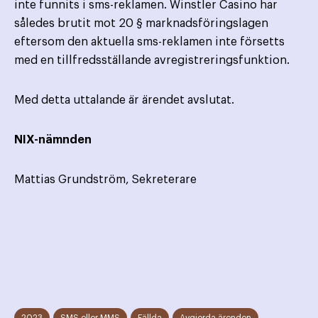
inte funnits i sms-reklamen. Winstler Casino har
således brutit mot 20 § marknadsföringslagen
eftersom den aktuella sms-reklamen inte försetts
med en tillfredsställande avregistreringsfunktion.
Med detta uttalande är ärendet avslutat.
NIX-nämnden
Mattias Grundström, Sekreterare