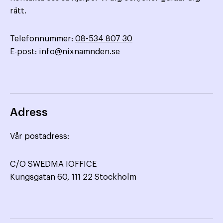
rätt.
Telefonnummer:
08-534 807 30
E-post:
info@nixnamnden.se
Adress
Vår postadress:
C/O SWEDMA IOFFICE
Kungsgatan 60, 111 22 Stockholm