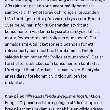
ABs tjänster ges en konsument möjligheten att
samtycka till ”nyhetsbrev och roliga erbjudanden”
från företaget, detta görs via en kryss-ruta. Boulebar
Sverige AB har inför NIX-nämnden styrkt att
konsumenten via denna kryssruta samtyckt till att
motta ”nyhetsbrev och roliga erbjudanden”. Det
anmälda sms-utskicket rör erbjudanden för ett
releaseparty där rabattkod förekommer. Det är
således inom ramen för ”roliga erbjudanden”. Det är
först efter utskicket som konsumenten kontaktat
företaget för att återkalla sitt samtycke. Samtycke
anses därav förekommit vid tidpunkten för
utskicket.
Krav på en tillfredsställande avregistreringsfunktion
Enligt 20 § marknadsföringslagen ställs det upp ett
krav på att sms-reklam ska innehålla en giltig adress