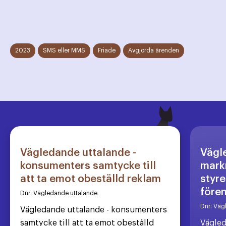
2023
SMS eller MMS
Friade
Avgjorda ärenden
Vägledande uttalande -
Vägl
konsumenters samtycke till
markn
att ta emot obeställd reklam
styre
före
Dnr:
Vägledande uttalande
Dnr:
Väg
Vägledande uttalande - konsumenters
samtycke till att ta emot obeställd
Vägled