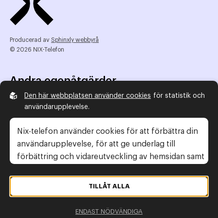
Producerad av
Sphinxly webbyrå
© 2026 NIX-Telefon
Andra egenåtgärder
Den här webbplatsen använder cookies
för statistik och
NIX Telefon
användarupplevelse.
NIX addresserat
Reklamombudsmannen
Nix-telefon använder cookies för att förbättra din
Konsumentverket
användarupplevelse, för att ge underlag till
förbättring och vidareutveckling av hemsidan samt
för att kunna rikta mer relevanta erbjudanden till
Legal information
dig.
TILLÅT ALLA
Gör anmälan
Läs gärna vår
personuppgiftspolicy
. Om du
Personuppgiftspolicy
ENDAST NÖDVÄNDIGA