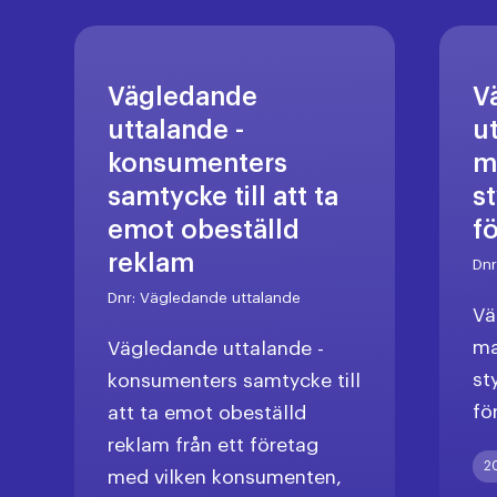
Vägledande
V
uttalande -
u
konsumenters
m
samtycke till att ta
s
emot obeställd
f
reklam
Dn
Dnr:
Vägledande uttalande
Vä
ma
Vägledande uttalande -
st
konsumenters samtycke till
fö
att ta emot obeställd
reklam från ett företag
2
med vilken konsumenten,