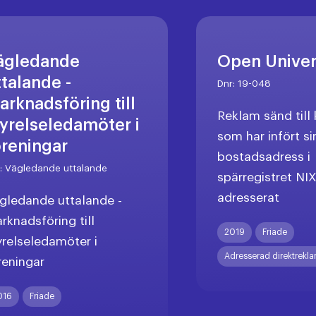
ägledande
Open Unive
ttalande -
Dnr:
19-048
arknadsföring till
Reklam sänd til
tyrelseledamöter i
som har infört si
öreningar
bostadsadress i
r:
Vägledande uttalande
spärregistret NI
adresserat
gledande uttalande -
rknadsföring till
2019
Friade
yrelseledamöter i
Adresserad direktrekl
reningar
016
Friade