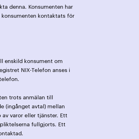
akta denna. Konsumenten har
av konsumenten kontaktats för
till enskild konsument om
egistret NIX-Telefon anses i
telefon.
en trots anmälan till
de (ingånget avtal) mellan
varor eller tjänster. Ett
iktelserna fullgjorts. Ett
ontaktad.