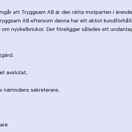
mgår att Tryggsam AB är den rätta motparten i ärend
yggsam AB eftersom denna har ett aktivt kundförhålla
 om nyckelbrickor. Det föreligger således ett undanta
tgärd.
t avslutat.
av nämndens sekreterare.
are