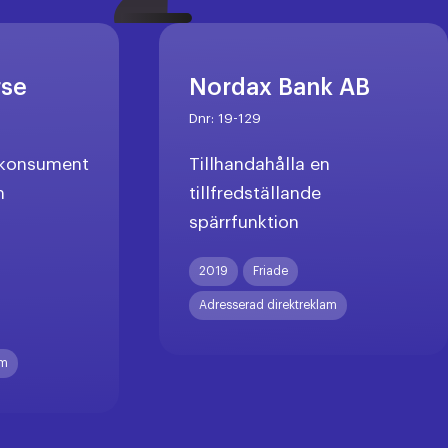
rse
Nordax Bank AB
Dnr:
19-129
l konsument
Tillhandahålla en
n
tillfredställande
spärrfunktion
X
2019
Friade
Adresserad direktreklam
am