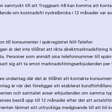
en samtyckt till att Tryggsam AB kan komma att kont
udande om kostnadsfri nyckelbricka i 12 månader var 
on till konsumenter i spärregistret NIX-Telefon
en är det inte tillåtet att rikta direktmarknadsföring 
ta. Personer som anmält sina telefonnummer till spärr
satt sig att ta emot marknadsföringserbjudanden per 
ges undantag där det är tillåtet att kontakta konsument
antag är när det föreligger ett etablerat kundförhållan
ten och samtalet avser erbjudanden om samma typ av 
ses bestå upp till 12 månader efter det att avtalsförpl
nten lämnat sitt uttryckliga medgivande till att bli k