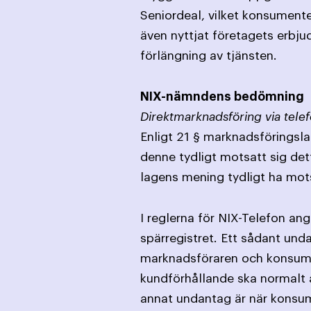
Seniordeal, vilket konsument
även nyttjat företagets erbj
förlängning av tjänsten.
NIX-nämndens bedömning
Direktmarknadsföring via telef
Enligt 21 § marknadsföringslag
denne tydligt motsatt sig det
lagens mening tydligt ha mot
I reglerna för NIX-Telefon an
spärregistret. Ett sådant und
marknadsföraren och konsumen
kundförhållande ska normalt an
annat undantag är när konsume