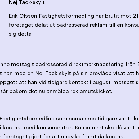
Nej Tack-skylt
Erik Olsson Fastighetsförmedling har brutit mot 2
företaget delat ut oadresserad reklam till en kon
sig detta
nne mottagit oadresserad direktmarknadsföring från E
t han med en Nej Tack-skylt på sin brevlåda visat att h
pgett att han vid tidigare kontakt i augusti motsatt 
m står bakom det nu anmälda reklamutskicket.
 Fastighetsförmedling som anmälaren tidigare varit i 
t i kontakt med konsumenten. Konsument ska då varit
företaget gjort för att undvika framtida kontakt.