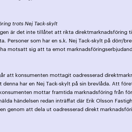
ing trots Nej Tack-skylt
en är det inte tillåtet att rikta direktmarknadsföring 
ta. Personer som har en s.k. Nej Tack-skylt på dörr/br
t ha motsatt sig att ta emot marknadsföringserbjuda
går att konsumenten mottagit oadresserad direktmarkn
t denna har en Nej Tack-skylt på sin brevlåda. Att före
tt konsumenten mottar framtida marknadsföring från 
älda händelsen redan inträffat där Erik Olsson Fastigh
en genom att dela ut oadresserad direkt marknadsför