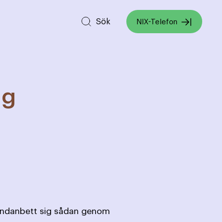
Sök
NIX-Telefon
ng
 undanbett sig sådan genom