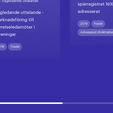
r:
Vägledande uttalande
spärregistret NI
adresserat
gledande uttalande -
rknadsföring till
2019
Friade
yrelseledamöter i
Adresserad direktrekl
reningar
016
Friade