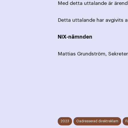
Med detta uttalande är ärende
Detta uttalande har avgivits 
NIX-nämnden
Mattias Grundström, Sekreter
2023
Oadresserad direktreklam
F