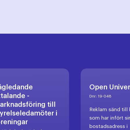
ägledande
Open Unive
ttalande -
Dnr:
19-048
arknadsföring till
Reklam sänd til
tyrelseledamöter i
som har infört si
öreningar
bostadsadress i