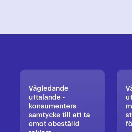
Vägledande
V
uttalande -
u
konsumenters
m
samtycke till att ta
s
emot obeställd
f