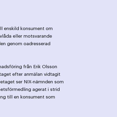
till enskild konsument om
evlåda eller motsvarande
nden genom oadresserad
adsföring från Erik Olsson
taget efter anmälan vidtagit
företaget ser NIX-nämnden som
etsförmedling agerat i strid
ing till en konsument som