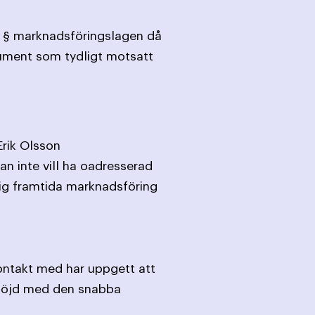
1 § marknadsföringslagen då
sument som tydligt motsatt
rik Olsson
an inte vill ha oadresserad
sig framtida marknadsföring
kontakt med har uppgett att
 nöjd med den snabba