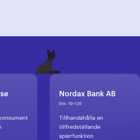
rse
Nordax Bank AB
Dnr:
19-129
l konsument
Tillhandahålla en
n
tillfredställande
spärrfunktion