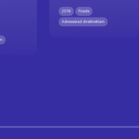
X
2019
Friade
Adresserad direktreklam
am