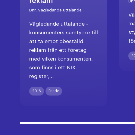
reklam
Dn
Dnr:
Vägledande uttalande
Vä
ma
Vägledande uttalande -
st
konsumenters samtycke till
fö
att ta emot obeställd
reklam från ett företag
2
med vilken konsumenten,
som finns i ett NIX-
register,...
2016
Friade