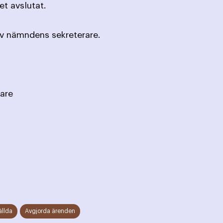
t avslutat.
av nämndens sekreterare.
are
ällda
Avgjorda ärenden