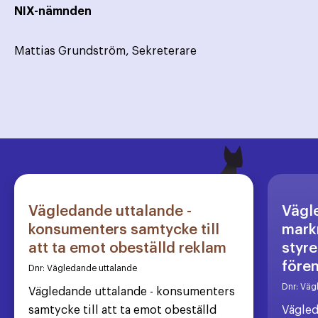
NIX-nämnden
Mattias Grundström, Sekreterare
Vägledande uttalande -
Vägl
konsumenters samtycke till
markn
att ta emot obeställd reklam
styre
före
Dnr:
Vägledande uttalande
Dnr:
Väg
Vägledande uttalande - konsumenters
samtycke till att ta emot obeställd
Vägled