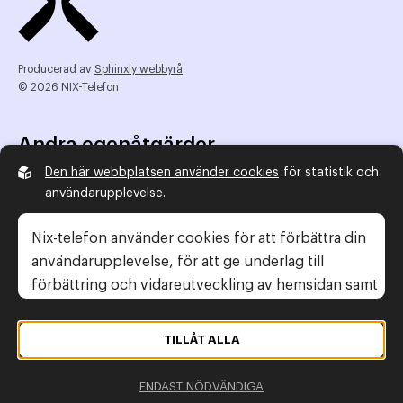
Producerad av
Sphinxly webbyrå
© 2026 NIX-Telefon
Andra egenåtgärder
Den här webbplatsen använder cookies
för statistik och
NIX Telefon
användarupplevelse.
NIX addresserat
Reklamombudsmannen
Nix-telefon använder cookies för att förbättra din
Konsumentverket
användarupplevelse, för att ge underlag till
förbättring och vidareutveckling av hemsidan samt
för att kunna rikta mer relevanta erbjudanden till
Legal information
dig.
TILLÅT ALLA
Gör anmälan
Läs gärna vår
personuppgiftspolicy
. Om du
Personuppgiftspolicy
ENDAST NÖDVÄNDIGA