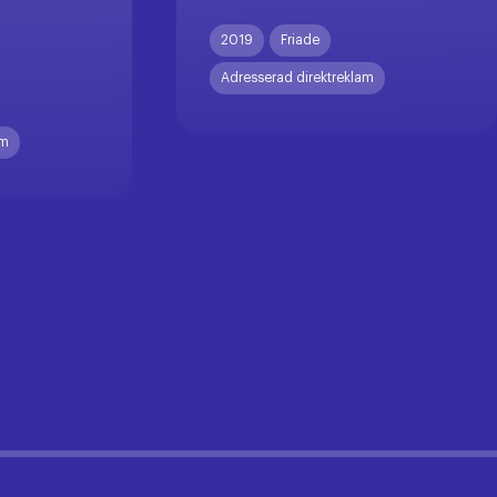
X
2019
Friade
Adresserad direktreklam
am