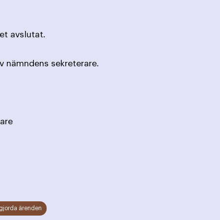
t avslutat.
av nämndens sekreterare.
are
gjorda ärenden