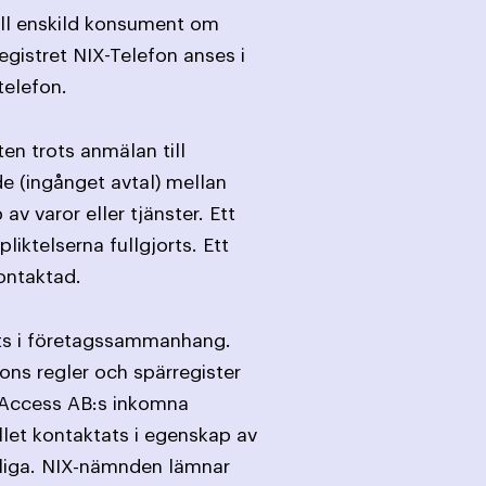
till enskild konsument om
egistret NIX-Telefon anses i
telefon.
en trots anmälan till
de (ingånget avtal) mellan
varor eller tjänster. Ett
iktelserna fullgjorts. Ett
ontaktad.
ats i företagssammanhang.
ons regler och spärregister
G Access AB:s inkomna
ället kontaktats i egenskap av
mpliga. NIX-nämnden lämnar