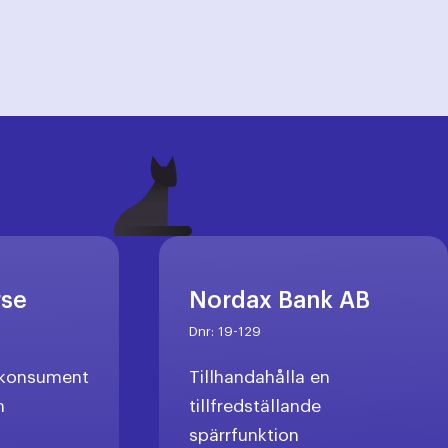
rse
Nordax Bank AB
Dnr:
19-129
l konsument
Tillhandahålla en
n
tillfredställande
spärrfunktion