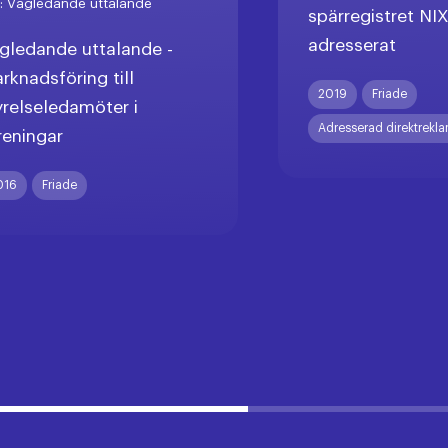
r:
Vägledande uttalande
spärregistret NI
adresserat
gledande uttalande -
rknadsföring till
2019
Friade
yrelseledamöter i
Adresserad direktrekl
reningar
016
Friade