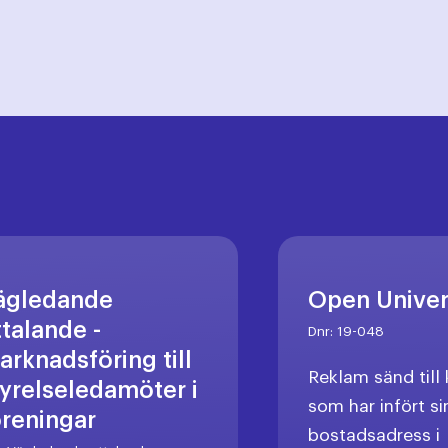
ägledande
Open Unive
ttalande -
Dnr:
19-048
arknadsföring till
Reklam sänd til
tyrelseledamöter i
som har infört si
öreningar
bostadsadress i