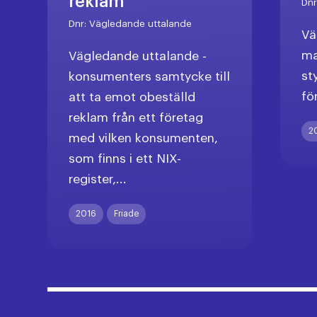
reklam
Dn
Dnr:
Vägledande uttalande
Vä
ma
Vägledande uttalande -
st
konsumenters samtycke till
fö
att ta emot obeställd
reklam från ett företag
2
med vilken konsumenten,
som finns i ett NIX-
register,...
2016
Friade