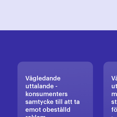
Vägledande
V
uttalande -
u
konsumenters
m
samtycke till att ta
s
emot obeställd
f