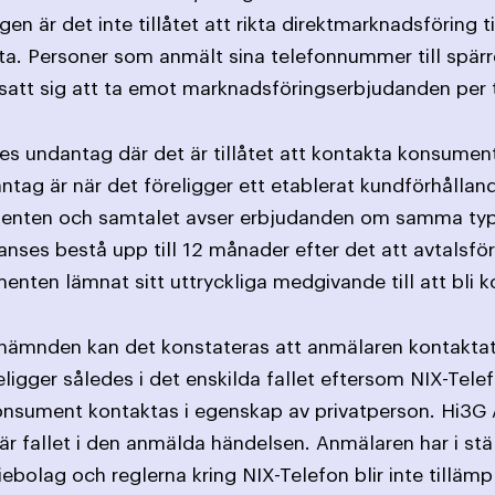
en är det inte tillåtet att rikta direktmarknadsföring 
ta. Personer som anmält sina telefonnummer till spärr
satt sig att ta emot marknadsföringserbjudanden per 
ges undantag där det är tillåtet att kontakta konsument
antag är när det föreligger ett etablerat kundförhållan
ten och samtalet avser erbjudanden om samma typ av 
ses bestå upp till 12 månader efter det att avtalsförpl
nten lämnat sitt uttryckliga medgivande till att bli k
X-nämnden kan det konstateras att anmälaren kontakt
ligger således i det enskilda fallet eftersom NIX-Telef
 konsument kontaktas i egenskap av privatperson. Hi3
 är fallet i den anmälda händelsen. Anmälaren har i st
iebolag och reglerna kring NIX-Telefon blir inte tillä