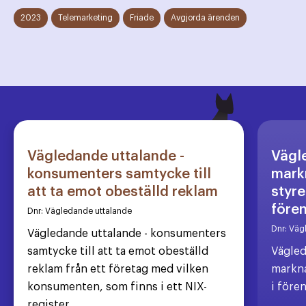
2023
Telemarketing
Friade
Avgjorda ärenden
Vägledande uttalande -
Vägl
konsumenters samtycke till
markn
att ta emot obeställd reklam
styre
före
Dnr:
Vägledande uttalande
Dnr:
Väg
Vägledande uttalande - konsumenters
samtycke till att ta emot obeställd
Vägled
reklam från ett företag med vilken
markna
konsumenten, som finns i ett NIX-
i före
register,...