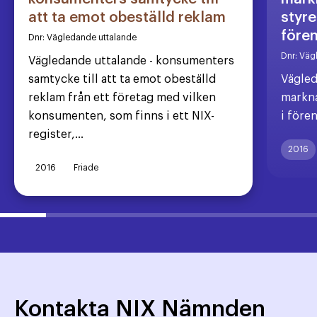
att ta emot obeställd reklam
styre
före
Dnr:
Vägledande uttalande
Dnr:
Väg
Vägledande uttalande - konsumenters
samtycke till att ta emot obeställd
Vägled
reklam från ett företag med vilken
markna
konsumenten, som finns i ett NIX-
i före
register,...
2016
2016
Friade
Kontakta NIX Nämnden