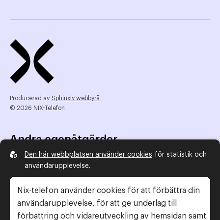
Producerad av
Sphinxly webbyrå
© 2026 NIX-Telefon
Andra egenåtgärder
Den här webbplatsen använder cookies
för statistik och
NIX Telefon
användarupplevelse.
NIX addresserat
Reklamombudsmannen
Nix-telefon använder cookies för att förbättra din
Konsumentverket
användarupplevelse, för att ge underlag till
förbättring och vidareutveckling av hemsidan samt