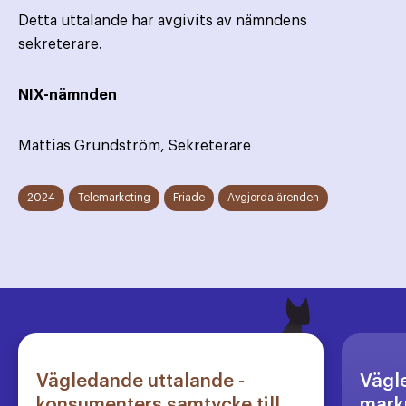
Detta uttalande har avgivits av nämndens
sekreterare.
NIX-nämnden
Mattias Grundström, Sekreterare
2024
Telemarketing
Friade
Avgjorda ärenden
Vägledande uttalande -
Vägl
konsumenters samtycke till
markn